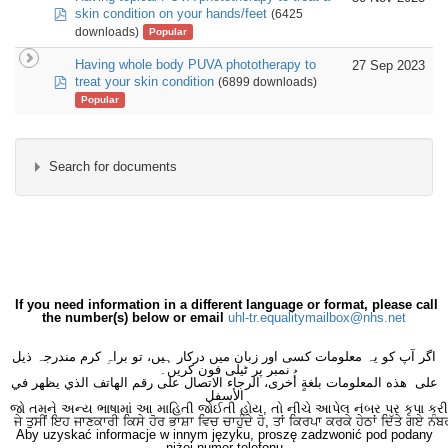
pdf
skin condition on your hands/feet
(6425
downloads)
Popular
Having whole body PUVA phototherapy to
27 Sep 2023
pdf
treat your skin condition
(6899 downloads)
Popular
Search for documents
×
- Central Outpatients
×
If you need information in a different language or format, please call
the number(s) below or email
uhl-tr.equalitymailbox@nhs.net
اگر آپ کو یہ معلومات کسی اور زبان میں درکار ہیں، تو براہِ کرم مندرجہ ذیل
نمبر پر ٹیلی فون کریں۔
على هذه المعلومات بلغةٍ أُخرى، الرجاء الاتصال على رقم الهاتف الذي يظهر في
الأسفل
જો તમને અન્ય ભાષામાં આ માહિતી જોઈતી હોય, તો નીચે આપેલ નંબર પર કૃપા કરી
ਜੇ ਤੁਸੀਂ ਇਹ ਜਾਣਕਾਰੀ ਕਿਸੇ ਹੋਰ ਭਾਸ਼ਾ ਵਿਚ ਚਾਹੁੰਦੇ ਹੋ, ਤਾਂ ਕਿਰਪਾ ਕਰਕੇ ਹੇਠਾਂ ਦਿੱਤੇ ਗਏ ਨੰਬ
Aby uzyskać informacje w innym języku, proszę zadzwonić pod podany
niżej numer telefonu