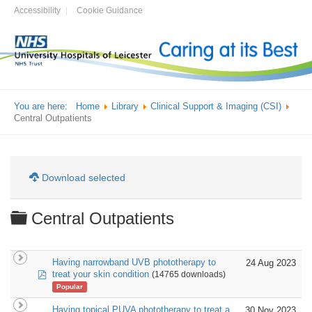
Accessibility
Cookie Guidance
You are here:
Home
Library
Clinical Support & Imaging (CSI)
Central Outpatients
Download selected
Folder
Central Outpatients
Having narrowband UVB phototherapy to
24 Aug 2023
pdf
treat your skin condition
(14765 downloads)
Popular
Having topical PUVA phototherapy to treat a
30 Nov 2023