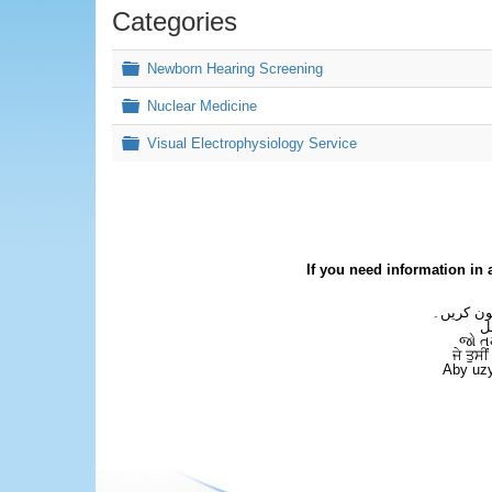
Categories
Folder
Newborn Hearing Screening
×
- Medical Physics
Folder
Nuclear Medicine
Folder
Visual Electrophysiology Service
If you need information in 
فون کریں۔
ل
જો ત
ਜੇ ਤੁਸੀ
Aby uzy