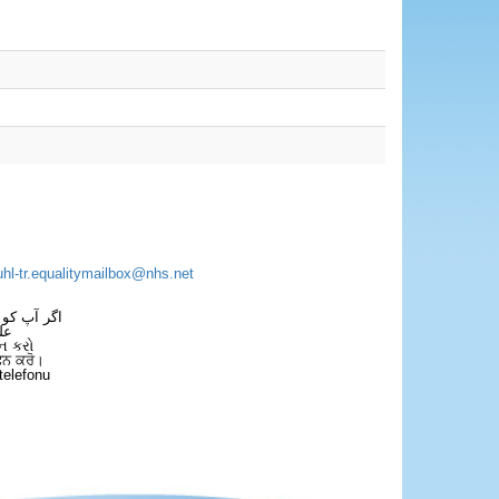
×
uhl-tr.equalitymailbox@nhs.net
اگر آپ کو 
عل
ન કરો
ਫੋਨ ਕਰੋ।
telefonu