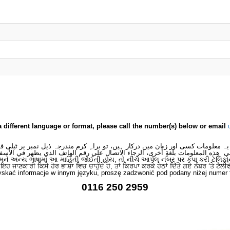
a different language or format, please call the number(s) below or email
یہ معلومات کسی اور زبان میں درکار ہیں، تو براہِ کرم مندرجہ ذیل نمبر پر ٹیلی 
ى هذه المعلومات بلغةٍ أُخرى، الرجاء الاتصال على رقم الهاتف الذي يظهر في الأسف
મને અન્ય ભાષામાં આ માહિતી જોઈતી હોય, તો નીચે આપેલ નંબર પર કૃપા કરી ટેલિફો
ਂ ਇਹ ਜਾਣਕਾਰੀ ਕਿਸੇ ਹੋਰ ਭਾਸ਼ਾ ਵਿਚ ਚਾਹੁੰਦੇ ਹੋ, ਤਾਂ ਕਿਰਪਾ ਕਰਕੇ ਹੇਠਾਂ ਦਿੱਤੇ ਗਏ ਨੰਬਰ ‘ਤੇ ਟੈਲੀ
skać informacje w innym języku, proszę zadzwonić pod podany niżej numer 
0116 250 2959