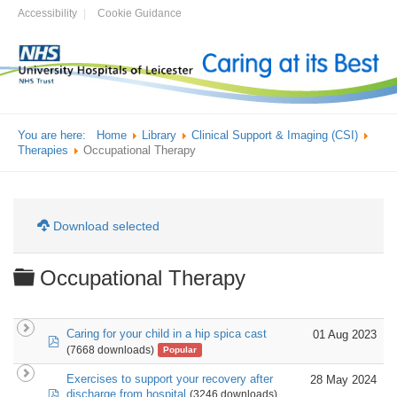
Accessibility
Cookie Guidance
You are here:
Home
Library
Clinical Support & Imaging (CSI)
Therapies
Occupational Therapy
Download selected
Folder
Occupational Therapy
Caring for your child in a hip spica cast
01 Aug 2023
pdf
(7668 downloads)
Popular
Exercises to support your recovery after
28 May 2024
pdf
discharge from hospital
(3246 downloads)