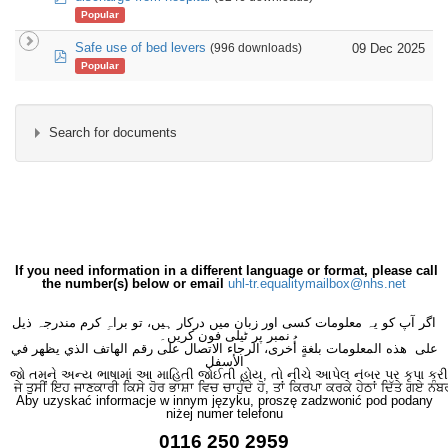
Popular
Safe use of bed levers
09 Dec 2025
(996 downloads)
pdf
Popular
Search for documents
×
- - Occupational Therapy
×
If you need information in a different language or format, please call
the number(s) below or email
uhl-tr.equalitymailbox@nhs.net
اگر آپ کو یہ معلومات کسی اور زبان میں درکار ہیں، تو براہِ کرم مندرجہ ذیل
نمبر پر ٹیلی فون کریں۔
على هذه المعلومات بلغةٍ أُخرى، الرجاء الاتصال على رقم الهاتف الذي يظهر في
الأسفل
જો તમને અન્ય ભાષામાં આ માહિતી જોઈતી હોય, તો નીચે આપેલ નંબર પર કૃપા કરી
ਜੇ ਤੁਸੀਂ ਇਹ ਜਾਣਕਾਰੀ ਕਿਸੇ ਹੋਰ ਭਾਸ਼ਾ ਵਿਚ ਚਾਹੁੰਦੇ ਹੋ, ਤਾਂ ਕਿਰਪਾ ਕਰਕੇ ਹੇਠਾਂ ਦਿੱਤੇ ਗਏ ਨੰਬ
Aby uzyskać informacje w innym języku, proszę zadzwonić pod podany
niżej numer telefonu
0116 250 2959