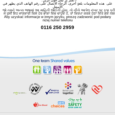
نمبر پر ٹیلی فون کریں۔
على هذه المعلومات بلغةٍ أُخرى، الرجاء الاتصال على رقم الهاتف الذي يظهر في
الأسفل
જો તમને અન્ય ભાષામાં આ માહિતી જોઈતી હોય, તો નીચે આપેલ નંબર પર કૃપા કરી
ਜੇ ਤੁਸੀਂ ਇਹ ਜਾਣਕਾਰੀ ਕਿਸੇ ਹੋਰ ਭਾਸ਼ਾ ਵਿਚ ਚਾਹੁੰਦੇ ਹੋ, ਤਾਂ ਕਿਰਪਾ ਕਰਕੇ ਹੇਠਾਂ ਦਿੱਤੇ ਗਏ ਨੰਬ
Aby uzyskać informacje w innym języku, proszę zadzwonić pod podany
niżej numer telefonu
0116 250 2959