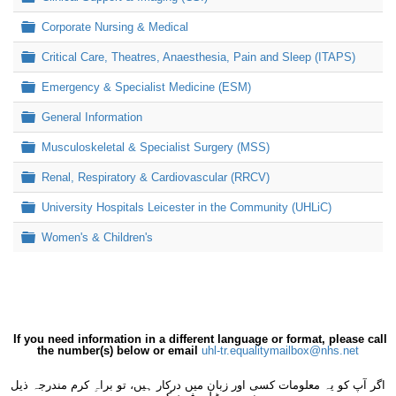
Folder
Corporate Nursing & Medical
Folder
Critical Care, Theatres, Anaesthesia, Pain and Sleep (ITAPS)
Folder
Emergency & Specialist Medicine (ESM)
Folder
General Information
Folder
Musculoskeletal & Specialist Surgery (MSS)
Folder
Renal, Respiratory & Cardiovascular (RRCV)
Folder
University Hospitals Leicester in the Community (UHLiC)
Folder
Women's & Children's
If you need information in a different language or format, please call
the number(s) below or email
uhl-tr.equalitymailbox@nhs.net
اگر آپ کو یہ معلومات کسی اور زبان میں درکار ہیں، تو براہِ کرم مندرجہ ذیل