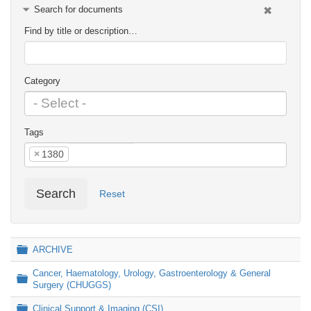
Search for documents
Find by title or description…
Category
Tags
×
1380
Search
Reset
Folder
ARCHIVE
Cancer, Haematology, Urology, Gastroenterology & General
Folder
Surgery (CHUGGS)
Folder
Clinical Support & Imaging (CSI)