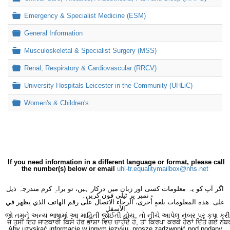
Folder
Emergency & Specialist Medicine (ESM)
Folder
General Information
Folder
Musculoskeletal & Specialist Surgery (MSS)
Folder
Renal, Respiratory & Cardiovascular (RRCV)
Folder
University Hospitals Leicester in the Community (UHLiC)
Folder
Women's & Children's
If you need information in a different language or format, please call
the number(s) below or email
uhl-tr.equalitymailbox@nhs.net
اگر آپ کو یہ معلومات کسی اور زبان میں درکار ہیں، تو براہِ کرم مندرجہ ذیل
نمبر پر ٹیلی فون کریں۔
على هذه المعلومات بلغةٍ أُخرى، الرجاء الاتصال على رقم الهاتف الذي يظهر في
الأسفل
જો તમને અન્ય ભાષામાં આ માહિતી જોઈતી હોય, તો નીચે આપેલ નંબર પર કૃપા કરી
ਜੇ ਤੁਸੀਂ ਇਹ ਜਾਣਕਾਰੀ ਕਿਸੇ ਹੋਰ ਭਾਸ਼ਾ ਵਿਚ ਚਾਹੁੰਦੇ ਹੋ, ਤਾਂ ਕਿਰਪਾ ਕਰਕੇ ਹੇਠਾਂ ਦਿੱਤੇ ਗਏ ਨੰਬ
Aby uzyskać informacje w innym języku, proszę zadzwonić pod podany