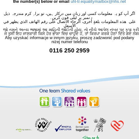
the number(s) below or email
uhl-tr.equalitymailbox@nhs.net
اگر آپ کو یہ معلومات کسی اور زبان میں درکار ہیں، تو براہِ کرم مندرجہ ذیل
نمبر پر ٹیلی فون کریں۔
على هذه المعلومات بلغةٍ أُخرى، الرجاء الاتصال على رقم الهاتف الذي يظهر في
الأسفل
જો તમને અન્ય ભાષામાં આ માહિતી જોઈતી હોય, તો નીચે આપેલ નંબર પર કૃપા કરી
ਜੇ ਤੁਸੀਂ ਇਹ ਜਾਣਕਾਰੀ ਕਿਸੇ ਹੋਰ ਭਾਸ਼ਾ ਵਿਚ ਚਾਹੁੰਦੇ ਹੋ, ਤਾਂ ਕਿਰਪਾ ਕਰਕੇ ਹੇਠਾਂ ਦਿੱਤੇ ਗਏ ਨੰਬ
Aby uzyskać informacje w innym języku, proszę zadzwonić pod podany
niżej numer telefonu
0116 250 2959