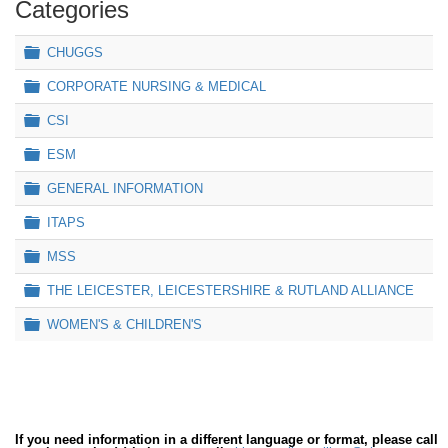
Categories
Folder
CHUGGS
×
ARCHIVE
×
Folder
CORPORATE NURSING & MEDICAL
Folder
CSI
Folder
ESM
Folder
GENERAL INFORMATION
Folder
ITAPS
Folder
MSS
Folder
THE LEICESTER, LEICESTERSHIRE & RUTLAND ALLIANCE
Folder
WOMEN'S & CHILDREN'S
If you need information in a different language or format, please call