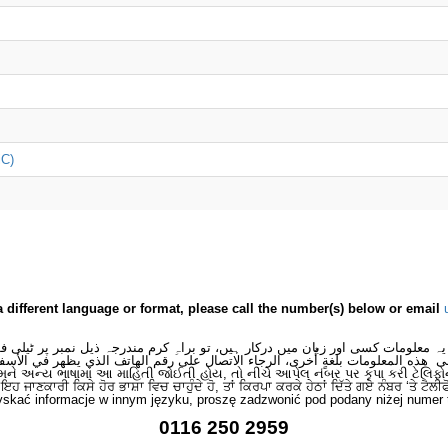
iC)
a different language or format, please call the number(s) below or email
یہ معلومات کسی اور زبان میں درکار ہیں، تو براہِ کرم مندرجہ ذیل نمبر پر ٹیلی 
ى هذه المعلومات بلغةٍ أُخرى، الرجاء الاتصال على رقم الهاتف الذي يظهر في الأسف
મને અન્ય ભાષામાં આ માહિતી જોઈતી હોય, તો નીચે આપેલ નંબર પર કૃપા કરી ટેલિફો
ਂ ਇਹ ਜਾਣਕਾਰੀ ਕਿਸੇ ਹੋਰ ਭਾਸ਼ਾ ਵਿਚ ਚਾਹੁੰਦੇ ਹੋ, ਤਾਂ ਕਿਰਪਾ ਕਰਕੇ ਹੇਠਾਂ ਦਿੱਤੇ ਗਏ ਨੰਬਰ ‘ਤੇ ਟੈਲੀ
skać informacje w innym języku, proszę zadzwonić pod podany niżej numer 
0116 250 2959