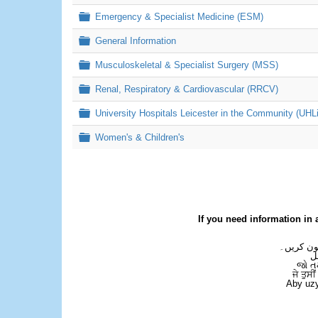
Folder
Emergency & Specialist Medicine (ESM)
Folder
General Information
Folder
Musculoskeletal & Specialist Surgery (MSS)
Folder
Renal, Respiratory & Cardiovascular (RRCV)
Folder
University Hospitals Leicester in the Community (UHL
Folder
Women's & Children's
If you need information in 
فون کریں۔
ل
જો ત
ਜੇ ਤੁਸੀ
Aby uzy