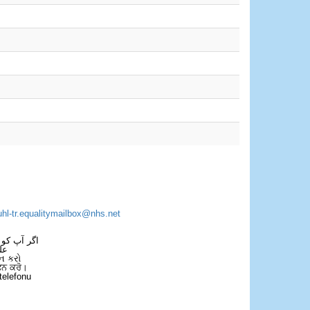
uhl-tr.equalitymailbox@nhs.net
اگر آپ کو 
عل
ન કરો
ਫੋਨ ਕਰੋ।
telefonu