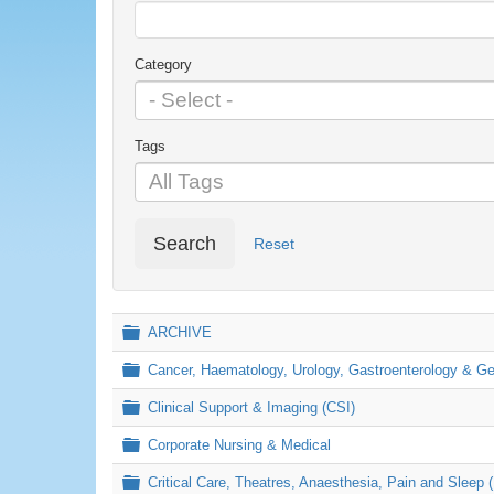
Category
Tags
Search
Reset
Folder
ARCHIVE
Folder
Cancer, Haematology, Urology, Gastroenterology & 
Folder
Clinical Support & Imaging (CSI)
Folder
Corporate Nursing & Medical
Folder
Critical Care, Theatres, Anaesthesia, Pain and Sleep 