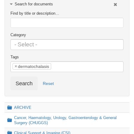
Search for documents
Find by title or description…
Category
Tags
×
dermatochalasis
Search
Reset
Folder
ARCHIVE
Cancer, Haematology, Urology, Gastroenterology & General
Folder
Surgery (CHUGGS)
Folder
Clinical Support & Imaging (CSI)