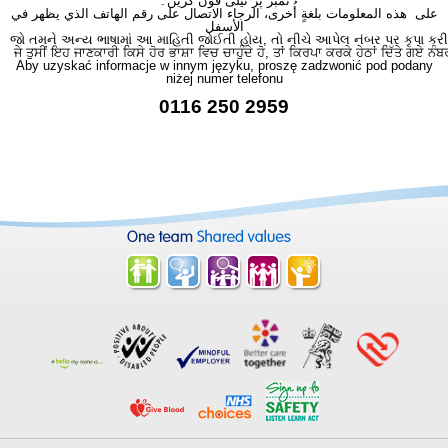
نمبر پر ٹیلی فون کریں۔
على هذه المعلومات بلغةٍ أُخرى، الرجاء الاتصال على رقم الهاتف الذي يظهر في
الأسفل
જો તમને અન્ય ભાષામાં આ માહિતી જોઈતી હોય, તો નીચે આપેલ નંબર પર કૃપા કરી
ਜੇ ਤੁਸੀਂ ਇਹ ਜਾਣਕਾਰੀ ਕਿਸੇ ਹੋਰ ਭਾਸ਼ਾ ਵਿਚ ਚਾਹੁੰਦੇ ਹੋ, ਤਾਂ ਕਿਰਪਾ ਕਰਕੇ ਹੇਠਾਂ ਦਿੱਤੇ ਗਏ ਨੰਬ
Aby uzyskać informacje w innym języku, proszę zadzwonić pod podany
niżej numer telefonu
0116 250 2959