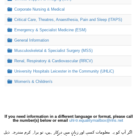
Folder
Corporate Nursing & Medical
Folder
Critical Care, Theatres, Anaesthesia, Pain and Sleep (ITAPS)
Folder
Emergency & Specialist Medicine (ESM)
Folder
General Information
Folder
Musculoskeletal & Specialist Surgery (MSS)
Folder
Renal, Respiratory & Cardiovascular (RRCV)
Folder
University Hospitals Leicester in the Community (UHLiC)
Folder
Women's & Children's
If you need information in a different language or format, please call
the number(s) below or email
uhl-tr.equalitymailbox@nhs.net
اگر آپ کو یہ معلومات کسی اور زبان میں درکار ہیں، تو براہِ کرم مندرجہ ذیل