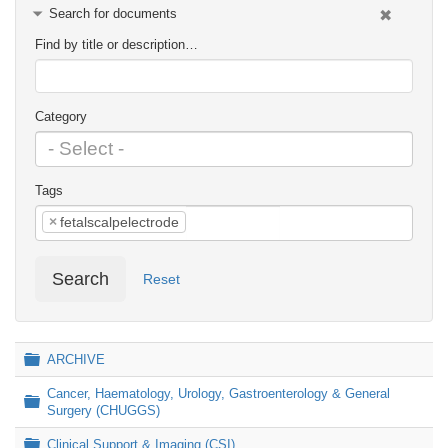
Search for documents
Find by title or description…
Category
Tags
×
fetalscalpelectrode
Search
Reset
Folder
ARCHIVE
Cancer, Haematology, Urology, Gastroenterology & General
Folder
Surgery (CHUGGS)
Folder
Clinical Support & Imaging (CSI)