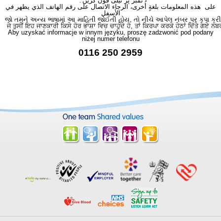
نمبر پر ٹیلی فون کریں۔
على هذه المعلومات بلغةٍ أُخرى، الرجاء الاتصال على رقم الهاتف الذي يظهر في
الأسفل
જો તમને અન્ય ભાષામાં આ માહિતી જોઈતી હોય, તો નીચે આપેલ નંબર પર કૃપા કરી
ਜੇ ਤੁਸੀਂ ਇਹ ਜਾਣਕਾਰੀ ਕਿਸੇ ਹੋਰ ਭਾਸ਼ਾ ਵਿਚ ਚਾਹੁੰਦੇ ਹੋ, ਤਾਂ ਕਿਰਪਾ ਕਰਕੇ ਹੇਠਾਂ ਦਿੱਤੇ ਗਏ ਨੰਬ
Aby uzyskać informacje w innym języku, proszę zadzwonić pod podany
niżej numer telefonu
0116 250 2959