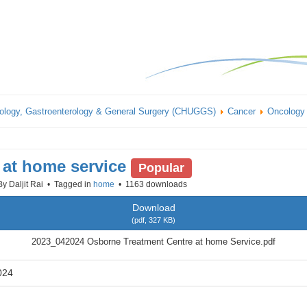
ology, Gastroenterology & General Surgery (CHUGGS)
Cancer
Oncology
 at home service
Popular
By
Daljit Rai
Tagged in
home
1163 downloads
Download
(
pdf,
327 KB
)
2023_042024 Osborne Treatment Centre at home Service.pdf
024