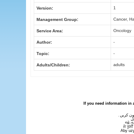
1
Version:
Cancer, H
Management Group:
Oncology
Service Area:
-
Author:
-
Topic:
adults
Adults/Children:
If you need information in 
فون کریں۔
ل
જો ત
ਜੇ ਤੁਸੀ
Aby uzy