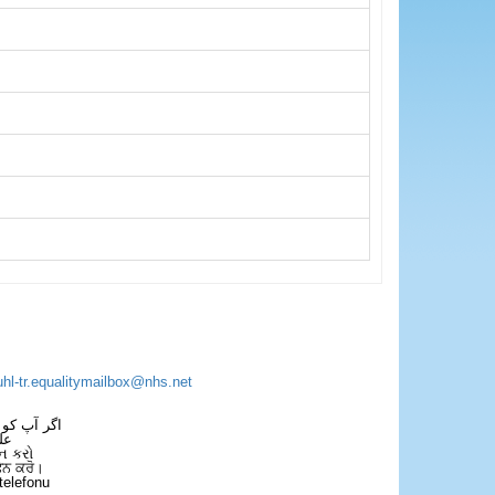
uhl-tr.equalitymailbox@nhs.net
اگر آپ کو 
عل
ન કરો
ਫੋਨ ਕਰੋ।
telefonu