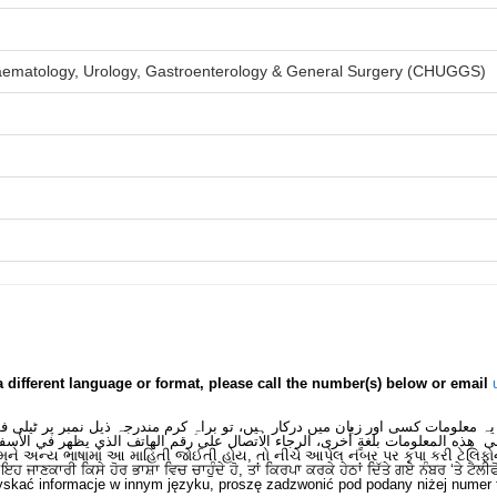
aematology, Urology, Gastroenterology & General Surgery (CHUGGS)
a different language or format, please call the number(s) below or email
یہ معلومات کسی اور زبان میں درکار ہیں، تو براہِ کرم مندرجہ ذیل نمبر پر ٹیلی 
ى هذه المعلومات بلغةٍ أُخرى، الرجاء الاتصال على رقم الهاتف الذي يظهر في الأسف
મને અન્ય ભાષામાં આ માહિતી જોઈતી હોય, તો નીચે આપેલ નંબર પર કૃપા કરી ટેલિફો
ਂ ਇਹ ਜਾਣਕਾਰੀ ਕਿਸੇ ਹੋਰ ਭਾਸ਼ਾ ਵਿਚ ਚਾਹੁੰਦੇ ਹੋ, ਤਾਂ ਕਿਰਪਾ ਕਰਕੇ ਹੇਠਾਂ ਦਿੱਤੇ ਗਏ ਨੰਬਰ ‘ਤੇ ਟੈਲੀ
skać informacje w innym języku, proszę zadzwonić pod podany niżej numer 