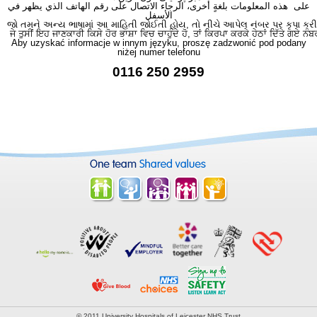
على هذه المعلومات بلغةٍ أُخرى، الرجاء الاتصال على رقم الهاتف الذي يظهر في
الأسفل
જો તમને અન્ય ભાષામાં આ માહિતી જોઈતી હોય, તો નીચે આપેલ નંબર પર કૃપા કરી
ਜੇ ਤੁਸੀਂ ਇਹ ਜਾਣਕਾਰੀ ਕਿਸੇ ਹੋਰ ਭਾਸ਼ਾ ਵਿਚ ਚਾਹੁੰਦੇ ਹੋ, ਤਾਂ ਕਿਰਪਾ ਕਰਕੇ ਹੇਠਾਂ ਦਿੱਤੇ ਗਏ ਨੰਬ
Aby uzyskać informacje w innym języku, proszę zadzwonić pod podany
niżej numer telefonu
0116 250 2959
© 2011 University Hospitals of Leicester NHS Trust