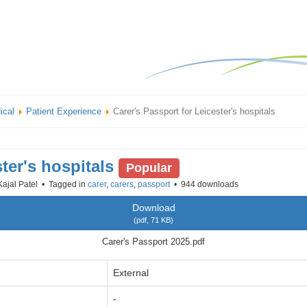
ical
Patient Experience
Carer's Passport for Leicester's hospitals
ter's hospitals
Popular
Kajal Patel
Tagged in
carer
,
carers
,
passport
944 downloads
Download
(
pdf,
71 KB
)
Carer's Passport 2025.pdf
External
-