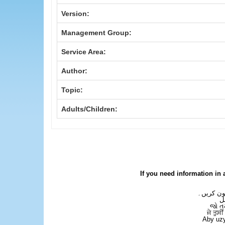
Version:
Management Group:
Service Area:
Author:
Topic:
Adults/Children:
If you need information in 
فون کریں۔
ل
જો ત
ਜੇ ਤੁਸੀ
Aby uzy