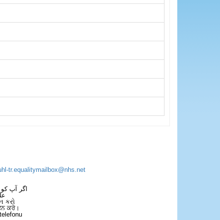
uhl-tr.equalitymailbox@nhs.net
اگر آپ کو 
عل
ન કરો
ਫੋਨ ਕਰੋ।
telefonu