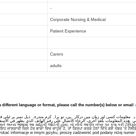
-
Corporate Nursing & Medical
Patient Experience
Carers
adults
a different language or format, please call the number(s) below or email
یہ معلومات کسی اور زبان میں درکار ہیں، تو براہِ کرم مندرجہ ذیل نمبر پر ٹیلی 
ى هذه المعلومات بلغةٍ أُخرى، الرجاء الاتصال على رقم الهاتف الذي يظهر في الأسف
મને અન્ય ભાષામાં આ માહિતી જોઈતી હોય, તો નીચે આપેલ નંબર પર કૃપા કરી ટેલિફો
ਂ ਇਹ ਜਾਣਕਾਰੀ ਕਿਸੇ ਹੋਰ ਭਾਸ਼ਾ ਵਿਚ ਚਾਹੁੰਦੇ ਹੋ, ਤਾਂ ਕਿਰਪਾ ਕਰਕੇ ਹੇਠਾਂ ਦਿੱਤੇ ਗਏ ਨੰਬਰ ‘ਤੇ ਟੈਲੀ
skać informacje w innym języku, proszę zadzwonić pod podany niżej numer 