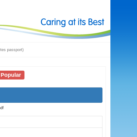
tes passport)
Popular
df