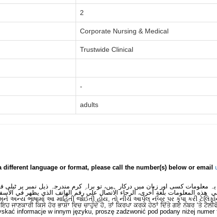
2
Corporate Nursing & Medical
Trustwide Clinical
-
adults
a different language or format, please call the number(s) below or email
یہ معلومات کسی اور زبان میں درکار ہیں، تو براہِ کرم مندرجہ ذیل نمبر پر ٹیلی 
ى هذه المعلومات بلغةٍ أُخرى، الرجاء الاتصال على رقم الهاتف الذي يظهر في الأسف
મને અન્ય ભાષામાં આ માહિતી જોઈતી હોય, તો નીચે આપેલ નંબર પર કૃપા કરી ટેલિફો
ਂ ਇਹ ਜਾਣਕਾਰੀ ਕਿਸੇ ਹੋਰ ਭਾਸ਼ਾ ਵਿਚ ਚਾਹੁੰਦੇ ਹੋ, ਤਾਂ ਕਿਰਪਾ ਕਰਕੇ ਹੇਠਾਂ ਦਿੱਤੇ ਗਏ ਨੰਬਰ ‘ਤੇ ਟੈਲੀ
skać informacje w innym języku, proszę zadzwonić pod podany niżej numer 