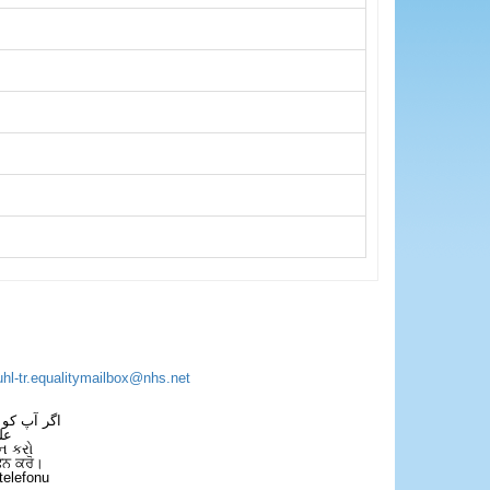
uhl-tr.equalitymailbox@nhs.net
اگر آپ کو 
عل
ન કરો
ਫੋਨ ਕਰੋ।
telefonu