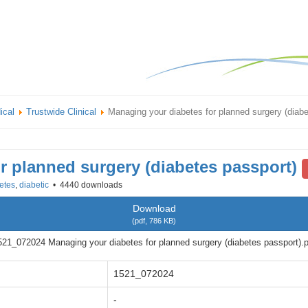
ical
Trustwide Clinical
Managing your diabetes for planned surgery (diabe
r planned surgery (diabetes passport)
etes
,
diabetic
4440 downloads
Download
(
pdf,
786 KB
)
521_072024 Managing your diabetes for planned surgery (diabetes passport).p
1521_072024
-