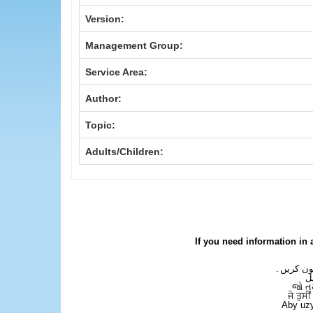
Version:
Management Group:
Service Area:
Author:
Topic:
Adults/Children:
If you need information in 
فون کریں۔
ل
જો ત
ਜੇ ਤੁਸੀ
Aby uzy