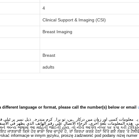
4
Clinical Support & Imaging (CSI)
Breast Imaging
Breast
adults
a different language or format, please call the number(s) below or email
 یہ معلومات کسی اور زبان میں درکار ہیں، تو براہِ کرم مندرجہ ذیل نمبر پر ٹیلی
لى هذه المعلومات بلغةٍ أُخرى، الرجاء الاتصال على رقم الهاتف الذي يظهر في الأس
મને અન્ય ભાષામાં આ માહિતી જોઈતી હોય, તો નીચે આપેલ નંબર પર કૃપા કરી ટેલિફો
ਂ ਇਹ ਜਾਣਕਾਰੀ ਕਿਸੇ ਹੋਰ ਭਾਸ਼ਾ ਵਿਚ ਚਾਹੁੰਦੇ ਹੋ, ਤਾਂ ਕਿਰਪਾ ਕਰਕੇ ਹੇਠਾਂ ਦਿੱਤੇ ਗਏ ਨੰਬਰ ‘ਤੇ ਟੈਲੀ
skać informacje w innym języku, proszę zadzwonić pod podany niżej numer 