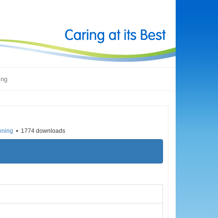
ing
ening
1774 downloads