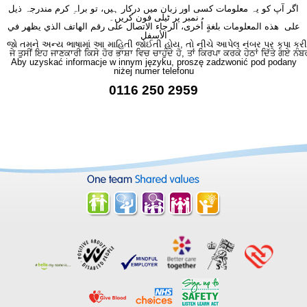
اگر آپ کو یہ معلومات کسی اور زبان میں درکار ہیں، تو براہِ کرم مندرجہ ذیل
نمبر پر ٹیلی فون کریں۔
على هذه المعلومات بلغةٍ أُخرى، الرجاء الاتصال على رقم الهاتف الذي يظهر في
الأسفل
જો તમને અન્ય ભાષામાં આ માહિતી જોઈતી હોય, તો નીચે આપેલ નંબર પર કૃપા કરી
ਜੇ ਤੁਸੀਂ ਇਹ ਜਾਣਕਾਰੀ ਕਿਸੇ ਹੋਰ ਭਾਸ਼ਾ ਵਿਚ ਚਾਹੁੰਦੇ ਹੋ, ਤਾਂ ਕਿਰਪਾ ਕਰਕੇ ਹੇਠਾਂ ਦਿੱਤੇ ਗਏ ਨੰਬ
Aby uzyskać informacje w innym języku, proszę zadzwonić pod podany
niżej numer telefonu
0116 250 2959