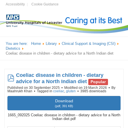
Accessibility
Cookie Guidance
You are here:
Home
Library
Clinical Support & Imaging (CSI)
Dietetics
Coeliac disease in children - dietary advice for a North Indian diet
Coeliac disease in children - dietary
pdf
advice for a North Indian diet
Popular
Published on 30 September 2025
Modified on 19 March 2026
By
Maahrukh Khan
Tagged in
coeliac
,
gluten
3985 downloads
Download
(
pdf,
391 KB
)
1665_092025 Coeliac disease in children - dietary advice for a North
Indian diet.pdf