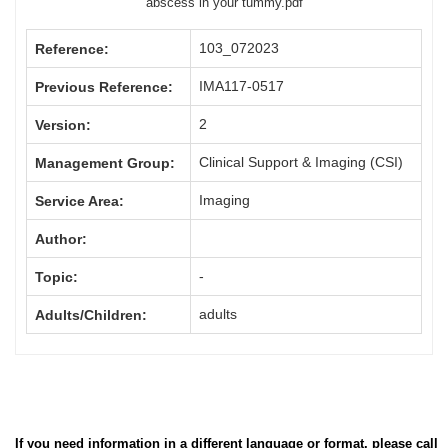
abscess in your tummy.pdf
103_072023
Reference:
IMA117-0517
Previous Reference:
2
Version:
Clinical Support & Imaging (CSI)
Management Group:
Imaging
Service Area:
Author:
-
Topic:
adults
Adults/Children:
If you need information in a different language or format, please call