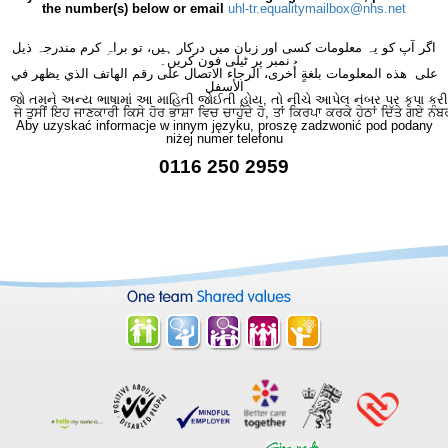
the number(s) below or email
uhl-tr.equalitymailbox@nhs.net
اگر آپ کو یہ معلومات کسی اور زبان میں درکار ہیں، تو براہِ کرم مندرجہ ذیل
نمبر پر ٹیلی فون کریں۔
على هذه المعلومات بلغةٍ أُخرى، الرجاء الاتصال على رقم الهاتف الذي يظهر في
الأسفل
જો તમને અન્ય ભાષામાં આ માહિતી જોઈતી હોય, તો નીચે આપેલ નંબર પર કૃપા કરી
ਜੇ ਤੁਸੀਂ ਇਹ ਜਾਣਕਾਰੀ ਕਿਸੇ ਹੋਰ ਭਾਸ਼ਾ ਵਿਚ ਚਾਹੁੰਦੇ ਹੋ, ਤਾਂ ਕਿਰਪਾ ਕਰਕੇ ਹੇਠਾਂ ਦਿੱਤੇ ਗਏ ਨੰਬ
Aby uzyskać informacje w innym języku, proszę zadzwonić pod podany
niżej numer telefonu
0116 250 2959