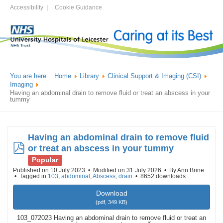
Accessibility
Cookie Guidance
You are here:
Home
Library
Clinical Support & Imaging (CSI)
Imaging
Having an abdominal drain to remove fluid or treat an abscess in your
tummy
Having an abdominal drain to remove fluid
pdf
or treat an abscess in your tummy
Popular
Published on 10 July 2023
Modified on 31 July 2026
By
Ann Brine
Tagged in
103
,
abdominal
,
Abscess
,
drain
8652 downloads
Download
(
pdf,
349 KB
)
103_072023 Having an abdominal drain to remove fluid or treat an