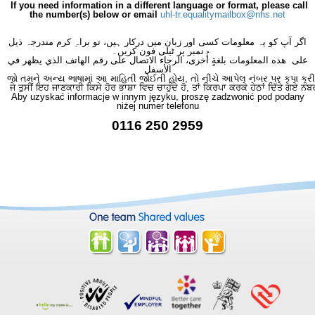
If you need information in a different language or format, please call
the number(s) below or email
uhl-tr.equalitymailbox@nhs.net
اگر آپ کو یہ معلومات کسی اور زبان میں درکار ہیں، تو براہِ کرم مندرجہ ذیل
نمبر پر ٹیلی فون کریں۔
على هذه المعلومات بلغةٍ أُخرى، الرجاء الاتصال على رقم الهاتف الذي يظهر في
الأسفل
જો તમને અન્ય ભાષામાં આ માહિતી જોઈતી હોય, તો નીચે આપેલ નંબર પર કૃપા કરી
ਜੇ ਤੁਸੀਂ ਇਹ ਜਾਣਕਾਰੀ ਕਿਸੇ ਹੋਰ ਭਾਸ਼ਾ ਵਿਚ ਚਾਹੁੰਦੇ ਹੋ, ਤਾਂ ਕਿਰਪਾ ਕਰਕੇ ਹੇਠਾਂ ਦਿੱਤੇ ਗਏ ਨੰਬ
Aby uzyskać informacje w innym języku, proszę zadzwonić pod podany
niżej numer telefonu
0116 250 2959