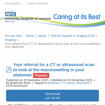
Accessibility
Cookie Guidance
You are here:
Home
Library
Clinical Support & Imaging (CSI)
Imaging
Your referral for a CT or ultrasound scan to look at the mass/swelling in
your abdomen
Your referral for a CT or ultrasound scan
pdf
to look at the mass/swelling in your
abdomen
Popular
Published on 20 November 2025
Modified on 24 November 2025
By
Maahrukh Khan
Tagged in
abdomen
,
CT
,
tummy
,
ultrasound
6158 downloads
Download
(
pdf,
388 KB
)