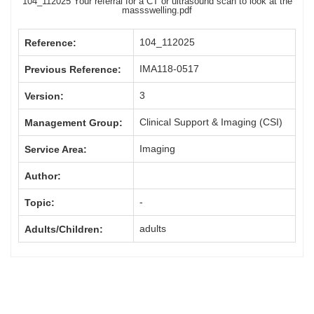
104_112025 Your referral for a CT or ultrasound scan to look at the
massswelling.pdf
104_112025
Reference:
IMA118-0517
Previous Reference:
3
Version:
Clinical Support & Imaging (CSI)
Management Group:
Imaging
Service Area:
Author:
-
Topic:
adults
Adults/Children: