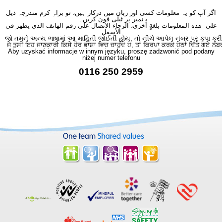
اگر آپ کو یہ معلومات کسی اور زبان میں درکار ہیں، تو براہِ کرم مندرجہ ذیل
نمبر پر ٹیلی فون کریں۔
على هذه المعلومات بلغةٍ أُخرى، الرجاء الاتصال على رقم الهاتف الذي يظهر في
الأسفل
જો તમને અન્ય ભાષામાં આ માહિતી જોઈતી હોય, તો નીચે આપેલ નંબર પર કૃપા કરી
ਜੇ ਤੁਸੀਂ ਇਹ ਜਾਣਕਾਰੀ ਕਿਸੇ ਹੋਰ ਭਾਸ਼ਾ ਵਿਚ ਚਾਹੁੰਦੇ ਹੋ, ਤਾਂ ਕਿਰਪਾ ਕਰਕੇ ਹੇਠਾਂ ਦਿੱਤੇ ਗਏ ਨੰਬ
Aby uzyskać informacje w innym języku, proszę zadzwonić pod podany
niżej numer telefonu
0116 250 2959