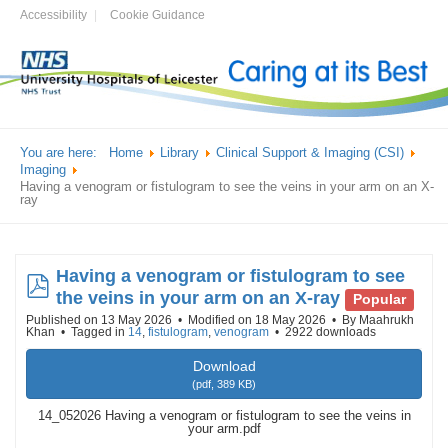
Accessibility
Cookie Guidance
You are here:
Home
Library
Clinical Support & Imaging (CSI)
Imaging
Having a venogram or fistulogram to see the veins in your arm on an X-
ray
Having a venogram or fistulogram to see
pdf
the veins in your arm on an X-ray
Popular
Published on 13 May 2026
Modified on 18 May 2026
By
Maahrukh
Khan
Tagged in
14
,
fistulogram
,
venogram
2922 downloads
Download
(
pdf,
389 KB
)
14_052026 Having a venogram or fistulogram to see the veins in
your arm.pdf