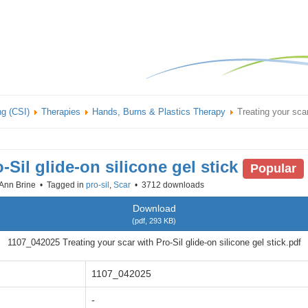
ng (CSI)
Therapies
Hands, Burns & Plastics Therapy
Treating your scar
-Sil glide-on silicone gel stick
Popular
Ann Brine
Tagged in
pro-sil
,
Scar
3712 downloads
Download
(
pdf,
293 KB
)
1107_042025 Treating your scar with Pro-Sil glide-on silicone gel stick.pdf
1107_042025
-