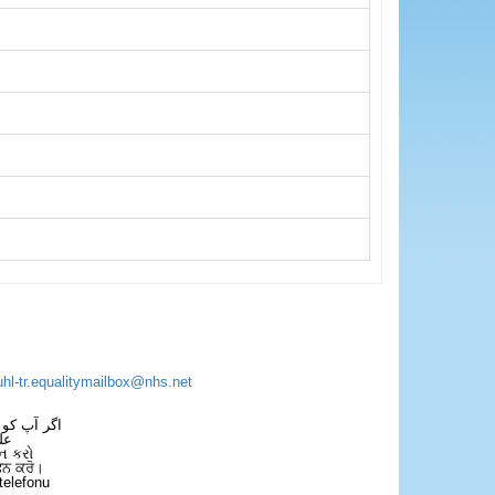
uhl-tr.equalitymailbox@nhs.net
اگر آپ کو 
عل
ન કરો
ਫੋਨ ਕਰੋ।
telefonu