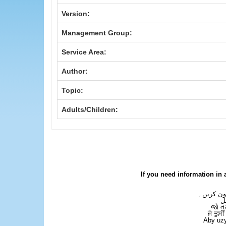
Version:
Management Group:
Service Area:
Author:
Topic:
Adults/Children:
If you need information in 
فون کریں۔
ل
જો ત
ਜੇ ਤੁਸੀ
Aby uzy