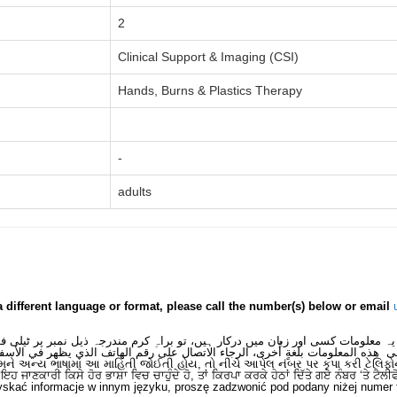
2
Clinical Support & Imaging (CSI)
Hands, Burns & Plastics Therapy
-
adults
a different language or format, please call the number(s) below or email
یہ معلومات کسی اور زبان میں درکار ہیں، تو براہِ کرم مندرجہ ذیل نمبر پر ٹیلی 
ى هذه المعلومات بلغةٍ أُخرى، الرجاء الاتصال على رقم الهاتف الذي يظهر في الأسف
મને અન્ય ભાષામાં આ માહિતી જોઈતી હોય, તો નીચે આપેલ નંબર પર કૃપા કરી ટેલિફો
ਂ ਇਹ ਜਾਣਕਾਰੀ ਕਿਸੇ ਹੋਰ ਭਾਸ਼ਾ ਵਿਚ ਚਾਹੁੰਦੇ ਹੋ, ਤਾਂ ਕਿਰਪਾ ਕਰਕੇ ਹੇਠਾਂ ਦਿੱਤੇ ਗਏ ਨੰਬਰ ‘ਤੇ ਟੈਲੀ
skać informacje w innym języku, proszę zadzwonić pod podany niżej numer 