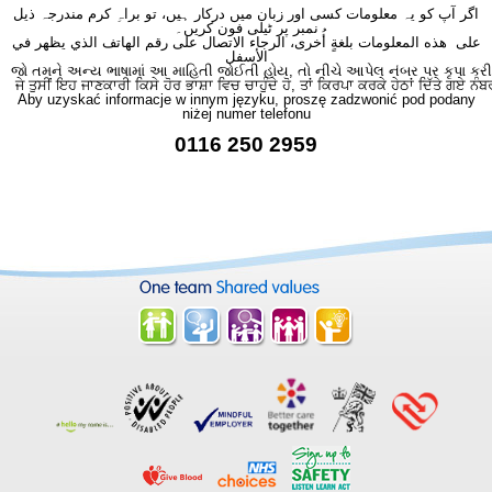
اگر آپ کو یہ معلومات کسی اور زبان میں درکار ہیں، تو براہِ کرم مندرجہ ذیل
نمبر پر ٹیلی فون کریں۔
على هذه المعلومات بلغةٍ أُخرى، الرجاء الاتصال على رقم الهاتف الذي يظهر في
الأسفل
જો તમને અન્ય ભાષામાં આ માહિતી જોઈતી હોય, તો નીચે આપેલ નંબર પર કૃપા કરી
ਜੇ ਤੁਸੀਂ ਇਹ ਜਾਣਕਾਰੀ ਕਿਸੇ ਹੋਰ ਭਾਸ਼ਾ ਵਿਚ ਚਾਹੁੰਦੇ ਹੋ, ਤਾਂ ਕਿਰਪਾ ਕਰਕੇ ਹੇਠਾਂ ਦਿੱਤੇ ਗਏ ਨੰਬ
Aby uzyskać informacje w innym języku, proszę zadzwonić pod podany
niżej numer telefonu
0116 250 2959