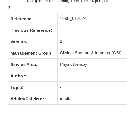
foot (plantar fascia pain) 1095_012024.pub.pdf
2
1095_012024
Reference:
-
Previous Reference:
2
Version:
Clinical Support & Imaging (CSI)
Management Group:
Physiotherapy
Service Area:
Author:
-
Topic:
adults
Adults/Children: