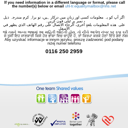
If you need information in a different language or format, please call
the number(s) below or email
uhl-tr.equalitymailbox@nhs.net
اگر آپ کو یہ معلومات کسی اور زبان میں درکار ہیں، تو براہِ کرم مندرجہ ذیل
نمبر پر ٹیلی فون کریں۔
على هذه المعلومات بلغةٍ أُخرى، الرجاء الاتصال على رقم الهاتف الذي يظهر في
الأسفل
જો તમને અન્ય ભાષામાં આ માહિતી જોઈતી હોય, તો નીચે આપેલ નંબર પર કૃપા કરી
ਜੇ ਤੁਸੀਂ ਇਹ ਜਾਣਕਾਰੀ ਕਿਸੇ ਹੋਰ ਭਾਸ਼ਾ ਵਿਚ ਚਾਹੁੰਦੇ ਹੋ, ਤਾਂ ਕਿਰਪਾ ਕਰਕੇ ਹੇਠਾਂ ਦਿੱਤੇ ਗਏ ਨੰਬ
Aby uzyskać informacje w innym języku, proszę zadzwonić pod podany
niżej numer telefonu
0116 250 2959