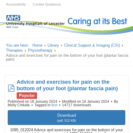
Accessibility
Cookie Guidance
You are here:
Home
Library
Clinical Support & Imaging (CSI)
Therapies
Physiotherapy
Advice and exercises for pain on the bottom of your foot (plantar fascia
pain)
Advice and exercises for pain on the
pdf
bottom of your foot (plantar fascia pain)
Popular
Published on 18 January 2024
Modified on 18 January 2024
By
Molly Chikafa
Tagged in
foot
14717 downloads
Download
(
pdf,
512 KB
)
1095_012024 Advice and exercises for pain on the bottom of your