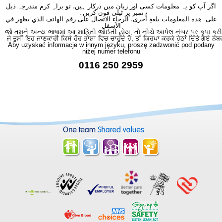
اگر آپ کو یہ معلومات کسی اور زبان میں درکار ہیں، تو براہِ کرم مندرجہ ذیل
نمبر پر ٹیلی فون کریں۔
على هذه المعلومات بلغةٍ أُخرى، الرجاء الاتصال على رقم الهاتف الذي يظهر في
الأسفل
જો તમને અન્ય ભાષામાં આ માહિતી જોઈતી હોય, તો નીચે આપેલ નંબર પર કૃપા કરી
ਜੇ ਤੁਸੀਂ ਇਹ ਜਾਣਕਾਰੀ ਕਿਸੇ ਹੋਰ ਭਾਸ਼ਾ ਵਿਚ ਚਾਹੁੰਦੇ ਹੋ, ਤਾਂ ਕਿਰਪਾ ਕਰਕੇ ਹੇਠਾਂ ਦਿੱਤੇ ਗਏ ਨੰਬ
Aby uzyskać informacje w innym języku, proszę zadzwonić pod podany
niżej numer telefonu
0116 250 2959