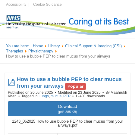
Accessibility
Cookie Guidance
You are here:
Home
Library
Clinical Support & Imaging (CSI)
Therapies
Physiotherapy
How to use a bubble PEP to clear mucus from your airways
How to use a bubble PEP to clear mucus
pdf
from your airways
Popular
Published on 20 June 2025
Modified on 23 June 2025
By
Maahrukh
Khan
Tagged in
Lungs
,
mucus
,
PEP
12401 downloads
Download
(
pdf,
385 KB
)
1243_062025 How to use bubble PEP to clear mucus from your
airways.pdf