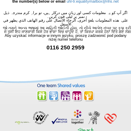
the number(s) below or email
uhl-tr.equalitymailbox@nhs.net
اگر آپ کو یہ معلومات کسی اور زبان میں درکار ہیں، تو براہِ کرم مندرجہ ذیل
نمبر پر ٹیلی فون کریں۔
على هذه المعلومات بلغةٍ أُخرى، الرجاء الاتصال على رقم الهاتف الذي يظهر في
الأسفل
જો તમને અન્ય ભાષામાં આ માહિતી જોઈતી હોય, તો નીચે આપેલ નંબર પર કૃપા કરી
ਜੇ ਤੁਸੀਂ ਇਹ ਜਾਣਕਾਰੀ ਕਿਸੇ ਹੋਰ ਭਾਸ਼ਾ ਵਿਚ ਚਾਹੁੰਦੇ ਹੋ, ਤਾਂ ਕਿਰਪਾ ਕਰਕੇ ਹੇਠਾਂ ਦਿੱਤੇ ਗਏ ਨੰਬ
Aby uzyskać informacje w innym języku, proszę zadzwonić pod podany
niżej numer telefonu
0116 250 2959