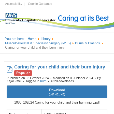
Accessibility
Cookie Guidance
You are here:
Home
Library
Musculoskeletal & Specialist Surgery (MSS)
Burns & Plastics
Caring for your child and their burn injury
Caring for your child and their burn injury
pdf
Popular
Published on 03 October 2024
Modified on 03 October 2024
By
Kajal Patel
Tagged in
burn
4320 downloads
Download
(
pdf,
431 KB
)
1086_102024 Caring for your child and their burn injury.pdf