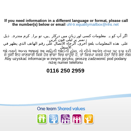
If you need information in a different language or format, please call
the number(s) below or email
uhl-tr.equalitymailbox@nhs.net
اگر آپ کو یہ معلومات کسی اور زبان میں درکار ہیں، تو براہِ کرم مندرجہ ذیل
نمبر پر ٹیلی فون کریں۔
على هذه المعلومات بلغةٍ أُخرى، الرجاء الاتصال على رقم الهاتف الذي يظهر في
الأسفل
જો તમને અન્ય ભાષામાં આ માહિતી જોઈતી હોય, તો નીચે આપેલ નંબર પર કૃપા કરી
ਜੇ ਤੁਸੀਂ ਇਹ ਜਾਣਕਾਰੀ ਕਿਸੇ ਹੋਰ ਭਾਸ਼ਾ ਵਿਚ ਚਾਹੁੰਦੇ ਹੋ, ਤਾਂ ਕਿਰਪਾ ਕਰਕੇ ਹੇਠਾਂ ਦਿੱਤੇ ਗਏ ਨੰਬ
Aby uzyskać informacje w innym języku, proszę zadzwonić pod podany
niżej numer telefonu
0116 250 2959