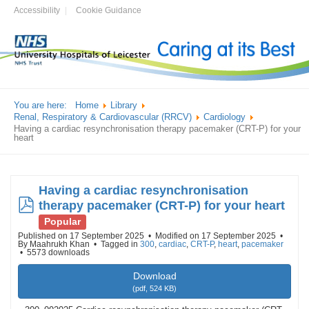
Accessibility
Cookie Guidance
You are here:
Home
Library
Renal, Respiratory & Cardiovascular (RRCV)
Cardiology
Having a cardiac resynchronisation therapy pacemaker (CRT-P) for your
heart
Having a cardiac resynchronisation
pdf
therapy pacemaker (CRT-P) for your heart
Popular
Published on 17 September 2025
Modified on 17 September 2025
By
Maahrukh Khan
Tagged in
300
,
cardiac
,
CRT-P
,
heart
,
pacemaker
5573 downloads
Download
(
pdf,
524 KB
)