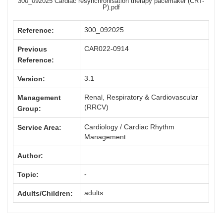
300_092025 Cardiac resynchronisation therapy pacemaker (CRT-
P).pdf
300_092025
Reference:
CAR022-0914
Previous
Reference:
3.1
Version:
Renal, Respiratory & Cardiovascular
Management
(RRCV)
Group:
Cardiology / Cardiac Rhythm
Service Area:
Management
Author:
-
Topic:
adults
Adults/Children: