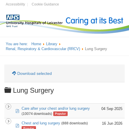
Accessibility
Cookie Guidance
You are here:
Home
Library
Renal, Respiratory & Cardiovascular (RRCV)
Lung Surgery
Download selected
Folder
Lung Surgery
Care after your chest and/or lung surgery
04 Sep 2025
pdf
(10074 downloads)
Popular
Chest and lung surgery
16 Jun 2026
(888 downloads)
pdf
Popular