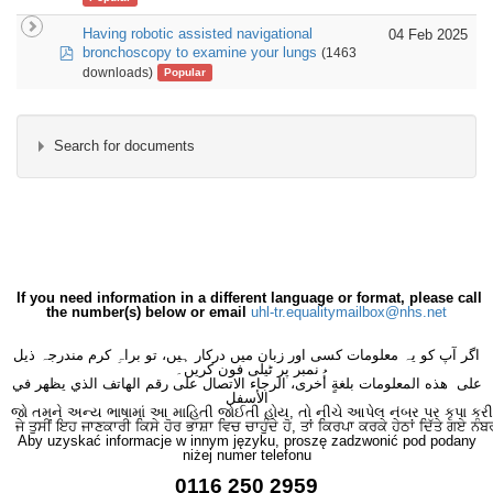
Having robotic assisted navigational
04 Feb 2025
pdf
bronchoscopy to examine your lungs
(1463
downloads)
Popular
Search for documents
×
- Lung Surgery
×
If you need information in a different language or format, please call
the number(s) below or email
uhl-tr.equalitymailbox@nhs.net
اگر آپ کو یہ معلومات کسی اور زبان میں درکار ہیں، تو براہِ کرم مندرجہ ذیل
نمبر پر ٹیلی فون کریں۔
على هذه المعلومات بلغةٍ أُخرى، الرجاء الاتصال على رقم الهاتف الذي يظهر في
الأسفل
જો તમને અન્ય ભાષામાં આ માહિતી જોઈતી હોય, તો નીચે આપેલ નંબર પર કૃપા કરી
ਜੇ ਤੁਸੀਂ ਇਹ ਜਾਣਕਾਰੀ ਕਿਸੇ ਹੋਰ ਭਾਸ਼ਾ ਵਿਚ ਚਾਹੁੰਦੇ ਹੋ, ਤਾਂ ਕਿਰਪਾ ਕਰਕੇ ਹੇਠਾਂ ਦਿੱਤੇ ਗਏ ਨੰਬ
Aby uzyskać informacje w innym języku, proszę zadzwonić pod podany
niżej numer telefonu
0116 250 2959