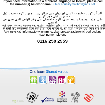
If you need information in a different language or format, please call
the number(s) below or email
uhl-tr.equalitymailbox@nhs.net
اگر آپ کو یہ معلومات کسی اور زبان میں درکار ہیں، تو براہِ کرم مندرجہ ذیل
نمبر پر ٹیلی فون کریں۔
على هذه المعلومات بلغةٍ أُخرى، الرجاء الاتصال على رقم الهاتف الذي يظهر في
الأسفل
જો તમને અન્ય ભાષામાં આ માહિતી જોઈતી હોય, તો નીચે આપેલ નંબર પર કૃપા કરી
ਜੇ ਤੁਸੀਂ ਇਹ ਜਾਣਕਾਰੀ ਕਿਸੇ ਹੋਰ ਭਾਸ਼ਾ ਵਿਚ ਚਾਹੁੰਦੇ ਹੋ, ਤਾਂ ਕਿਰਪਾ ਕਰਕੇ ਹੇਠਾਂ ਦਿੱਤੇ ਗਏ ਨੰਬ
Aby uzyskać informacje w innym języku, proszę zadzwonić pod podany
niżej numer telefonu
0116 250 2959