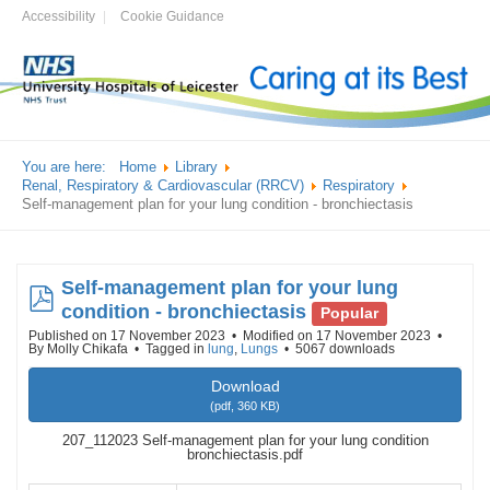
Accessibility
Cookie Guidance
You are here:
Home
Library
Renal, Respiratory & Cardiovascular (RRCV)
Respiratory
Self-management plan for your lung condition - bronchiectasis
Self-management plan for your lung
pdf
condition - bronchiectasis
Popular
Published on 17 November 2023
Modified on 17 November 2023
By
Molly Chikafa
Tagged in
lung
,
Lungs
5067 downloads
Download
(
pdf,
360 KB
)
207_112023 Self-management plan for your lung condition
bronchiectasis.pdf