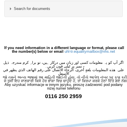
Search for documents
×
- Vascular
×
If you need information in a different language or format, please call
the number(s) below or email
uhl-tr.equalitymailbox@nhs.net
اگر آپ کو یہ معلومات کسی اور زبان میں درکار ہیں، تو براہِ کرم مندرجہ ذیل
نمبر پر ٹیلی فون کریں۔
على هذه المعلومات بلغةٍ أُخرى، الرجاء الاتصال على رقم الهاتف الذي يظهر في
الأسفل
જો તમને અન્ય ભાષામાં આ માહિતી જોઈતી હોય, તો નીચે આપેલ નંબર પર કૃપા કરી
ਜੇ ਤੁਸੀਂ ਇਹ ਜਾਣਕਾਰੀ ਕਿਸੇ ਹੋਰ ਭਾਸ਼ਾ ਵਿਚ ਚਾਹੁੰਦੇ ਹੋ, ਤਾਂ ਕਿਰਪਾ ਕਰਕੇ ਹੇਠਾਂ ਦਿੱਤੇ ਗਏ ਨੰਬ
Aby uzyskać informacje w innym języku, proszę zadzwonić pod podany
niżej numer telefonu
0116 250 2959