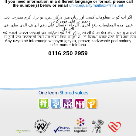
If you need information in a different language or format, please call
the number(s) below or email
uhl-tr.equalitymailbox@nhs.net
اگر آپ کو یہ معلومات کسی اور زبان میں درکار ہیں، تو براہِ کرم مندرجہ ذیل
نمبر پر ٹیلی فون کریں۔
على هذه المعلومات بلغةٍ أُخرى، الرجاء الاتصال على رقم الهاتف الذي يظهر في
الأسفل
જો તમને અન્ય ભાષામાં આ માહિતી જોઈતી હોય, તો નીચે આપેલ નંબર પર કૃપા કરી
ਜੇ ਤੁਸੀਂ ਇਹ ਜਾਣਕਾਰੀ ਕਿਸੇ ਹੋਰ ਭਾਸ਼ਾ ਵਿਚ ਚਾਹੁੰਦੇ ਹੋ, ਤਾਂ ਕਿਰਪਾ ਕਰਕੇ ਹੇਠਾਂ ਦਿੱਤੇ ਗਏ ਨੰਬ
Aby uzyskać informacje w innym języku, proszę zadzwonić pod podany
niżej numer telefonu
0116 250 2959