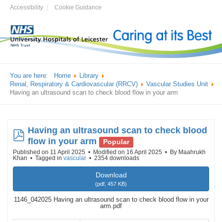
Accessibility
Cookie Guidance
You are here:
Home
Library
Renal, Respiratory & Cardiovascular (RRCV)
Vascular Studies Unit
Having an ultrasound scan to check blood flow in your arm
Having an ultrasound scan to check blood
pdf
flow in your arm
Popular
Published on 11 April 2025
Modified on 16 April 2025
By
Maahrukh
Khan
Tagged in
vascular
2354 downloads
Download
(
pdf,
457 KB
)
1146_042025 Having an ultrasound scan to check blood flow in your
arm.pdf