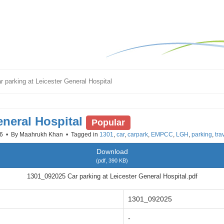
r parking at Leicester General Hospital
eneral Hospital
Popular
26
By
Maahrukh Khan
Tagged in
1301
,
car
,
carpark
,
EMPCC
,
LGH
,
parking
,
tra
Download
(
pdf,
390 KB
)
1301_092025 Car parking at Leicester General Hospital.pdf
1301_092025
-