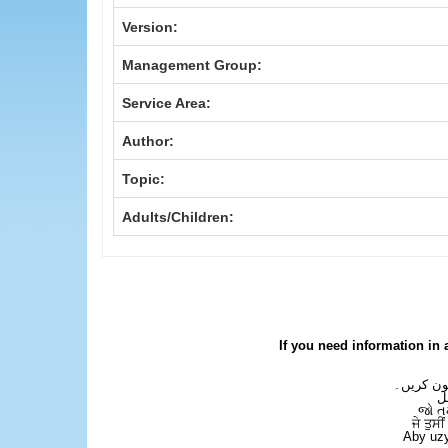
Version:
Management Group:
Service Area:
Author:
Topic:
Adults/Children:
If you need information in 
فون کریں۔
ل
જો ત
ਜੇ ਤੁਸੀ
Aby uzy