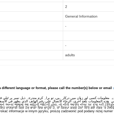
2
General Information
-
-
adults
a different language or format, please call the number(s) below or email
یہ معلومات کسی اور زبان میں درکار ہیں، تو براہِ کرم مندرجہ ذیل نمبر پر ٹیلی 
ى هذه المعلومات بلغةٍ أُخرى، الرجاء الاتصال على رقم الهاتف الذي يظهر في الأسف
મને અન્ય ભાષામાં આ માહિતી જોઈતી હોય, તો નીચે આપેલ નંબર પર કૃપા કરી ટેલિફો
ਂ ਇਹ ਜਾਣਕਾਰੀ ਕਿਸੇ ਹੋਰ ਭਾਸ਼ਾ ਵਿਚ ਚਾਹੁੰਦੇ ਹੋ, ਤਾਂ ਕਿਰਪਾ ਕਰਕੇ ਹੇਠਾਂ ਦਿੱਤੇ ਗਏ ਨੰਬਰ ‘ਤੇ ਟੈਲੀ
skać informacje w innym języku, proszę zadzwonić pod podany niżej numer 