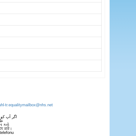
uhl-tr.equalitymailbox@nhs.net
اگر آپ کو 
عل
ન કરો
ਫੋਨ ਕਰੋ।
telefonu