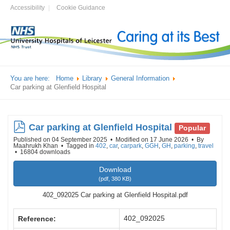
Accessibility
Cookie Guidance
You are here:
Home
Library
General Information
Car parking at Glenfield Hospital
pdf
Car parking at Glenfield Hospital
Popular
Published on 04 September 2025
Modified on 17 June 2026
By
Maahrukh Khan
Tagged in
402
,
car
,
carpark
,
GGH
,
GH
,
parking
,
travel
16804 downloads
Download
(
pdf,
380 KB
)
402_092025 Car parking at Glenfield Hospital.pdf
402_092025
Reference: