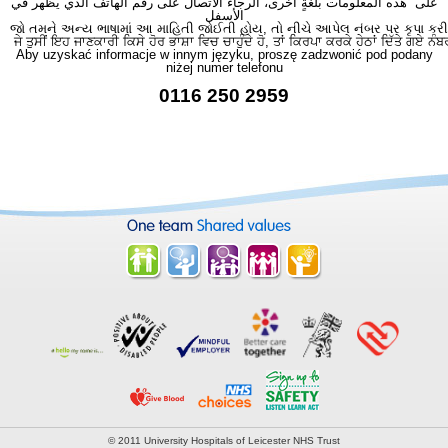
على هذه المعلومات بلغةٍ أُخرى، الرجاء الاتصال على رقم الهاتف الذي يظهر في
الأسفل
જો તમને અન્ય ભાષામાં આ માહિતી જોઈતી હોય, તો નીચે આપેલ નંબર પર કૃપા કરી
ਜੇ ਤੁਸੀਂ ਇਹ ਜਾਣਕਾਰੀ ਕਿਸੇ ਹੋਰ ਭਾਸ਼ਾ ਵਿਚ ਚਾਹੁੰਦੇ ਹੋ, ਤਾਂ ਕਿਰਪਾ ਕਰਕੇ ਹੇਠਾਂ ਦਿੱਤੇ ਗਏ ਨੰਬ
Aby uzyskać informacje w innym języku, proszę zadzwonić pod podany
niżej numer telefonu
0116 250 2959
© 2011 University Hospitals of Leicester NHS Trust