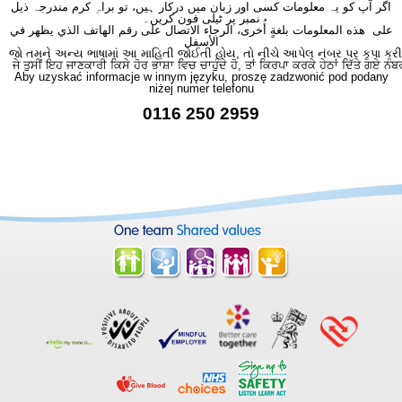
اگر آپ کو یہ معلومات کسی اور زبان میں درکار ہیں، تو براہِ کرم مندرجہ ذیل
نمبر پر ٹیلی فون کریں۔
على هذه المعلومات بلغةٍ أُخرى، الرجاء الاتصال على رقم الهاتف الذي يظهر في
الأسفل
જો તમને અન્ય ભાષામાં આ માહિતી જોઈતી હોય, તો નીચે આપેલ નંબર પર કૃપા કરી
ਜੇ ਤੁਸੀਂ ਇਹ ਜਾਣਕਾਰੀ ਕਿਸੇ ਹੋਰ ਭਾਸ਼ਾ ਵਿਚ ਚਾਹੁੰਦੇ ਹੋ, ਤਾਂ ਕਿਰਪਾ ਕਰਕੇ ਹੇਠਾਂ ਦਿੱਤੇ ਗਏ ਨੰਬ
Aby uzyskać informacje w innym języku, proszę zadzwonić pod podany
niżej numer telefonu
0116 250 2959