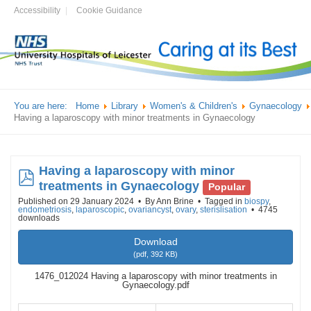
Accessibility
Cookie Guidance
You are here:
Home
Library
Women's & Children's
Gynaecology
Having a laparoscopy with minor treatments in Gynaecology
Having a laparoscopy with minor
pdf
treatments in Gynaecology
Popular
Published on 29 January 2024
By
Ann Brine
Tagged in
biospy
,
endometriosis
,
laparoscopic
,
ovariancyst
,
ovary
,
sterislisation
4745
downloads
Download
(
pdf,
392 KB
)
1476_012024 Having a laparoscopy with minor treatments in
Gynaecology.pdf