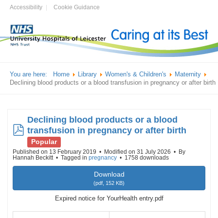
Accessibility
Cookie Guidance
You are here:
Home
Library
Women's & Children's
Maternity
Declining blood products or a blood transfusion in pregnancy or after birth
Declining blood products or a blood
pdf
transfusion in pregnancy or after birth
Popular
Published on 13 February 2019
Modified on 31 July 2026
By
Hannah Beckitt
Tagged in
pregnancy
1758 downloads
Download
(
pdf,
152 KB
)
Expired notice for YourHealth entry.pdf