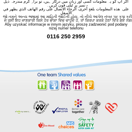
اگر آپ کو یہ معلومات کسی اور زبان میں درکار ہیں، تو براہِ کرم مندرجہ ذیل
نمبر پر ٹیلی فون کریں۔
على هذه المعلومات بلغةٍ أُخرى، الرجاء الاتصال على رقم الهاتف الذي يظهر في
الأسفل
જો તમને અન્ય ભાષામાં આ માહિતી જોઈતી હોય, તો નીચે આપેલ નંબર પર કૃપા કરી
ਜੇ ਤੁਸੀਂ ਇਹ ਜਾਣਕਾਰੀ ਕਿਸੇ ਹੋਰ ਭਾਸ਼ਾ ਵਿਚ ਚਾਹੁੰਦੇ ਹੋ, ਤਾਂ ਕਿਰਪਾ ਕਰਕੇ ਹੇਠਾਂ ਦਿੱਤੇ ਗਏ ਨੰਬ
Aby uzyskać informacje w innym języku, proszę zadzwonić pod podany
niżej numer telefonu
0116 250 2959