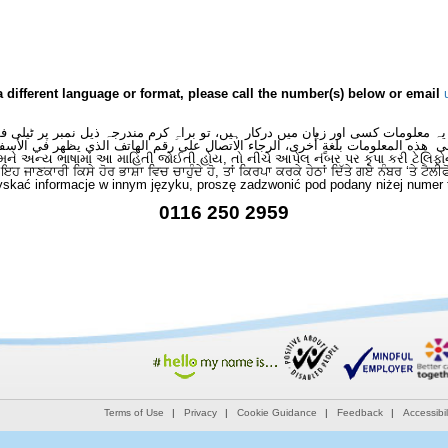
a different language or format, please call the number(s) below or email
یہ معلومات کسی اور زبان میں درکار ہیں، تو براہِ کرم مندرجہ ذیل نمبر پر ٹیلی 
ى هذه المعلومات بلغةٍ أُخرى، الرجاء الاتصال على رقم الهاتف الذي يظهر في الأسف
મને અન્ય ભાષામાં આ માહિતી જોઈતી હોય, તો નીચે આપેલ નંબર પર કૃપા કરી ટેલિફો
ਂ ਇਹ ਜਾਣਕਾਰੀ ਕਿਸੇ ਹੋਰ ਭਾਸ਼ਾ ਵਿਚ ਚਾਹੁੰਦੇ ਹੋ, ਤਾਂ ਕਿਰਪਾ ਕਰਕੇ ਹੇਠਾਂ ਦਿੱਤੇ ਗਏ ਨੰਬਰ ‘ਤੇ ਟੈਲੀ
skać informacje w innym języku, proszę zadzwonić pod podany niżej numer 
0116 250 2959
Terms of Use
Privacy
Cookie Guidance
Feedback
Accessibil