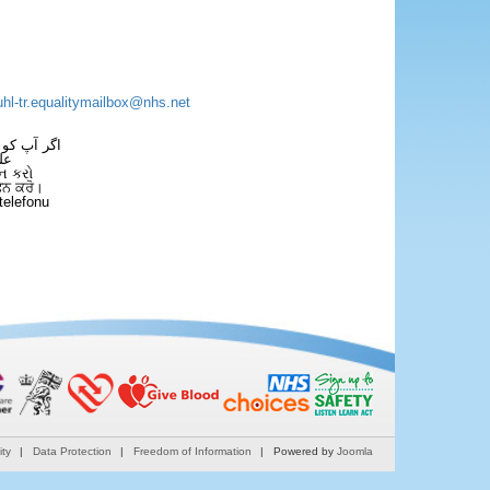
×
uhl-tr.equalitymailbox@nhs.net
اگر آپ کو 
عل
ન કરો
ਫੋਨ ਕਰੋ।
telefonu
ity
Data Protection
Freedom of Information
Powered by
Joomla