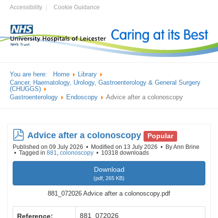
Accessibility
Cookie Guidance
You are here:
Home
Library
Cancer, Haematology, Urology, Gastroenterology & General Surgery
(CHUGGS)
Gastroenterology
Endoscopy
Advice after a colonoscopy
pdf
Advice after a colonoscopy
Popular
Published on 09 July 2026
Modified on 13 July 2026
By
Ann Brine
Tagged in
881
,
colonoscopy
10318 downloads
Download
(
pdf,
265 KB
)
881_072026 Advice after a colonoscopy.pdf
881_072026
Reference: