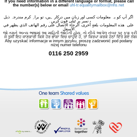
If you need information in a different language or format, please call
the number(s) below or email
uhl-tr.equalitymailbox@nhs.net
اگر آپ کو یہ معلومات کسی اور زبان میں درکار ہیں، تو براہِ کرم مندرجہ ذیل
نمبر پر ٹیلی فون کریں۔
على هذه المعلومات بلغةٍ أُخرى، الرجاء الاتصال على رقم الهاتف الذي يظهر في
الأسفل
જો તમને અન્ય ભાષામાં આ માહિતી જોઈતી હોય, તો નીચે આપેલ નંબર પર કૃપા કરી
ਜੇ ਤੁਸੀਂ ਇਹ ਜਾਣਕਾਰੀ ਕਿਸੇ ਹੋਰ ਭਾਸ਼ਾ ਵਿਚ ਚਾਹੁੰਦੇ ਹੋ, ਤਾਂ ਕਿਰਪਾ ਕਰਕੇ ਹੇਠਾਂ ਦਿੱਤੇ ਗਏ ਨੰਬ
Aby uzyskać informacje w innym języku, proszę zadzwonić pod podany
niżej numer telefonu
0116 250 2959