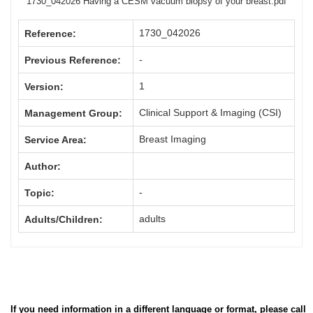
1730_042026 Having a CESM vacuum biopsy of your breast.pdf
1730_042026
Reference:
-
Previous Reference:
1
Version:
Clinical Support & Imaging (CSI)
Management Group:
Breast Imaging
Service Area:
Author:
-
Topic:
adults
Adults/Children:
If you need information in a different language or format, please call