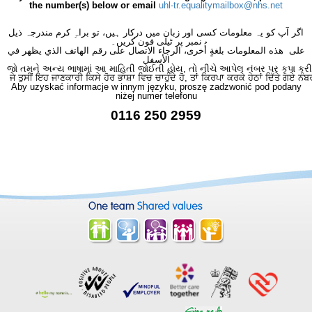
the number(s) below or email
uhl-tr.equalitymailbox@nhs.net
اگر آپ کو یہ معلومات کسی اور زبان میں درکار ہیں، تو براہِ کرم مندرجہ ذیل
نمبر پر ٹیلی فون کریں۔
على هذه المعلومات بلغةٍ أُخرى، الرجاء الاتصال على رقم الهاتف الذي يظهر في
الأسفل
જો તમને અન્ય ભાષામાં આ માહિતી જોઈતી હોય, તો નીચે આપેલ નંબર પર કૃપા કરી
ਜੇ ਤੁਸੀਂ ਇਹ ਜਾਣਕਾਰੀ ਕਿਸੇ ਹੋਰ ਭਾਸ਼ਾ ਵਿਚ ਚਾਹੁੰਦੇ ਹੋ, ਤਾਂ ਕਿਰਪਾ ਕਰਕੇ ਹੇਠਾਂ ਦਿੱਤੇ ਗਏ ਨੰਬ
Aby uzyskać informacje w innym języku, proszę zadzwonić pod podany
niżej numer telefonu
0116 250 2959