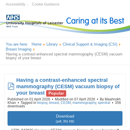
Accessibility
Cookie Guidance
You are here:
Home
Library
Clinical Support & Imaging (CSI)
Breast Imaging
Having a contrast-enhanced spectral mammography (CESM) vacuum
biopsy of your breast
Having a contrast-enhanced spectral
pdf
mammography (CESM) vacuum biopsy of
your breast
Popular
Published on 01 April 2026
Modified on 07 April 2026
By
Maahrukh
Khan
Tagged in
biopsy
,
breast
,
CESM
,
mammography
,
spectral
356
downloads
Download
(
pdf,
391 KB
)