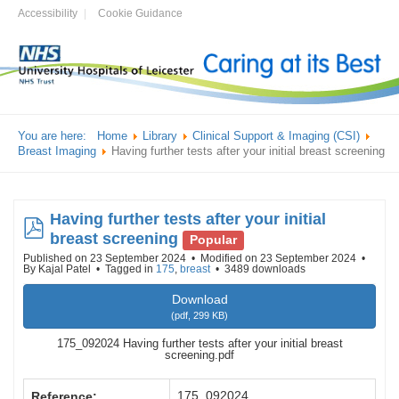
Accessibility
Cookie Guidance
You are here:
Home
Library
Clinical Support & Imaging (CSI)
Breast Imaging
Having further tests after your initial breast screening
Having further tests after your initial
pdf
breast screening
Popular
Published on 23 September 2024
Modified on 23 September 2024
By
Kajal Patel
Tagged in
175
,
breast
3489 downloads
Download
(
pdf,
299 KB
)
175_092024 Having further tests after your initial breast
screening.pdf
175_092024
Reference: