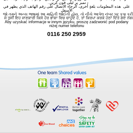
نمبر پر ٹیلی فون کریں۔
على هذه المعلومات بلغةٍ أُخرى، الرجاء الاتصال على رقم الهاتف الذي يظهر في
الأسفل
જો તમને અન્ય ભાષામાં આ માહિતી જોઈતી હોય, તો નીચે આપેલ નંબર પર કૃપા કરી
ਜੇ ਤੁਸੀਂ ਇਹ ਜਾਣਕਾਰੀ ਕਿਸੇ ਹੋਰ ਭਾਸ਼ਾ ਵਿਚ ਚਾਹੁੰਦੇ ਹੋ, ਤਾਂ ਕਿਰਪਾ ਕਰਕੇ ਹੇਠਾਂ ਦਿੱਤੇ ਗਏ ਨੰਬ
Aby uzyskać informacje w innym języku, proszę zadzwonić pod podany
niżej numer telefonu
0116 250 2959