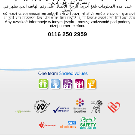
نمبر پر ٹیلی فون کریں۔
على هذه المعلومات بلغةٍ أُخرى، الرجاء الاتصال على رقم الهاتف الذي يظهر في
الأسفل
જો તમને અન્ય ભાષામાં આ માહિતી જોઈતી હોય, તો નીચે આપેલ નંબર પર કૃપા કરી
ਜੇ ਤੁਸੀਂ ਇਹ ਜਾਣਕਾਰੀ ਕਿਸੇ ਹੋਰ ਭਾਸ਼ਾ ਵਿਚ ਚਾਹੁੰਦੇ ਹੋ, ਤਾਂ ਕਿਰਪਾ ਕਰਕੇ ਹੇਠਾਂ ਦਿੱਤੇ ਗਏ ਨੰਬ
Aby uzyskać informacje w innym języku, proszę zadzwonić pod podany
niżej numer telefonu
0116 250 2959