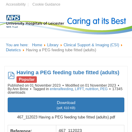
Accessibility
Cookie Guidance
You are here:
Home
Library
Clinical Support & Imaging (CSI)
Dietetics
Having a PEG feeding tube fitted (adults)
Having a PEG feeding tube fitted (adults)
pdf
Popular
Published on 01 November 2023
Modified on 01 November 2023
By
Ann Brine
Tagged in
enteralfeeding
,
LIFFT
,
nutrition
,
PEG
17345
downloads
Download
(
pdf,
610 KB
)
467_112023 Having a PEG feeding tube fitted (adults).pdf
467_112023
Reference: