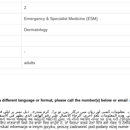
2
Emergency & Specialist Medicine (ESM)
Dermatology
-
adults
a different language or format, please call the number(s) below or email
یہ معلومات کسی اور زبان میں درکار ہیں، تو براہِ کرم مندرجہ ذیل نمبر پر ٹیلی 
ى هذه المعلومات بلغةٍ أُخرى، الرجاء الاتصال على رقم الهاتف الذي يظهر في الأسف
મને અન્ય ભાષામાં આ માહિતી જોઈતી હોય, તો નીચે આપેલ નંબર પર કૃપા કરી ટેલિફો
ਂ ਇਹ ਜਾਣਕਾਰੀ ਕਿਸੇ ਹੋਰ ਭਾਸ਼ਾ ਵਿਚ ਚਾਹੁੰਦੇ ਹੋ, ਤਾਂ ਕਿਰਪਾ ਕਰਕੇ ਹੇਠਾਂ ਦਿੱਤੇ ਗਏ ਨੰਬਰ ‘ਤੇ ਟੈਲੀ
skać informacje w innym języku, proszę zadzwonić pod podany niżej numer 