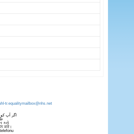
uhl-tr.equalitymailbox@nhs.net
اگر آپ کو 
عل
ન કરો
ਫੋਨ ਕਰੋ।
telefonu