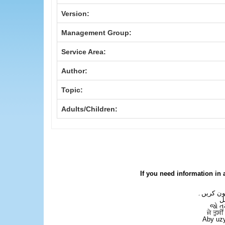
Version:
Management Group:
Service Area:
Author:
Topic:
Adults/Children:
If you need information in 
فون کریں۔
ل
જો ત
ਜੇ ਤੁਸੀ
Aby uzy