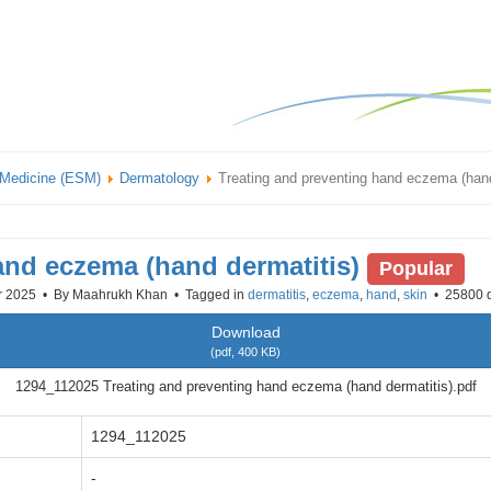
 Medicine (ESM)
Dermatology
Treating and preventing hand eczema (hand
and eczema (hand dermatitis)
Popular
r 2025
By
Maahrukh Khan
Tagged in
dermatitis
,
eczema
,
hand
,
skin
25800 
Download
(
pdf,
400 KB
)
1294_112025 Treating and preventing hand eczema (hand dermatitis).pdf
1294_112025
-