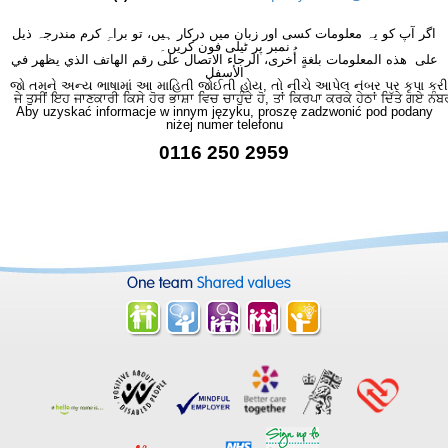
اگر آپ کو یہ معلومات کسی اور زبان میں درکار ہیں، تو براہِ کرم مندرجہ ذیل
نمبر پر ٹیلی فون کریں۔
على هذه المعلومات بلغةٍ أُخرى، الرجاء الاتصال على رقم الهاتف الذي يظهر في
الأسفل
જો તમને અન્ય ભાષામાં આ માહિતી જોઈતી હોય, તો નીચે આપેલ નંબર પર કૃપા કરી
ਜੇ ਤੁਸੀਂ ਇਹ ਜਾਣਕਾਰੀ ਕਿਸੇ ਹੋਰ ਭਾਸ਼ਾ ਵਿਚ ਚਾਹੁੰਦੇ ਹੋ, ਤਾਂ ਕਿਰਪਾ ਕਰਕੇ ਹੇਠਾਂ ਦਿੱਤੇ ਗਏ ਨੰਬ
Aby uzyskać informacje w innym języku, proszę zadzwonić pod podany
niżej numer telefonu
0116 250 2959