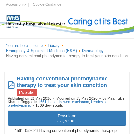
Accessibility
Cookie Guidance
You are here:
Home
Library
Emergency & Specialist Medicine (ESM)
Dermatology
Having conventional photodynamic therapy to treat your skin condition
Having conventional photodynamic
pdf
therapy to treat your skin condition
Popular
Published on 12 May 2026
Modified on 13 May 2026
By
Maahrukh
Khan
Tagged in
1561
,
basal
,
bowen
,
carcinoma
,
keratosis
,
photodynamic
1709 downloads
Download
(
pdf,
385 KB
)
1561_052026 Having conventional photodynamic therapy.pdf