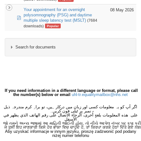
Your appointment for an overnight
08 May 2026
polysomnography (PSG) and daytime
pdf
multiple sleep latency test (MSLT)
(7684
downloads)
Popular
Search for documents
×
- Sleep
×
If you need information in a different language or format, please call
the number(s) below or email
uhl-tr.equalitymailbox@nhs.net
اگر آپ کو یہ معلومات کسی اور زبان میں درکار ہیں، تو براہِ کرم مندرجہ ذیل
نمبر پر ٹیلی فون کریں۔
على هذه المعلومات بلغةٍ أُخرى، الرجاء الاتصال على رقم الهاتف الذي يظهر في
الأسفل
જો તમને અન્ય ભાષામાં આ માહિતી જોઈતી હોય, તો નીચે આપેલ નંબર પર કૃપા કરી
ਜੇ ਤੁਸੀਂ ਇਹ ਜਾਣਕਾਰੀ ਕਿਸੇ ਹੋਰ ਭਾਸ਼ਾ ਵਿਚ ਚਾਹੁੰਦੇ ਹੋ, ਤਾਂ ਕਿਰਪਾ ਕਰਕੇ ਹੇਠਾਂ ਦਿੱਤੇ ਗਏ ਨੰਬ
Aby uzyskać informacje w innym języku, proszę zadzwonić pod podany
niżej numer telefonu