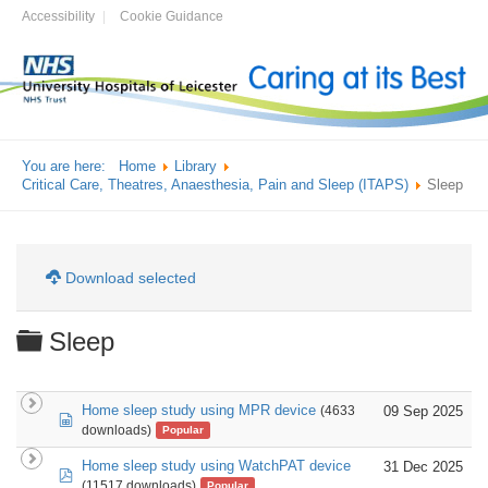
Accessibility
Cookie Guidance
You are here:
Home
Library
Critical Care, Theatres, Anaesthesia, Pain and Sleep (ITAPS)
Sleep
Download selected
Folder
Sleep
Home sleep study using MPR device
09 Sep 2025
(4633
spreadsheet
downloads)
Popular
Home sleep study using WatchPAT device
31 Dec 2025
pdf
(11517 downloads)
Popular