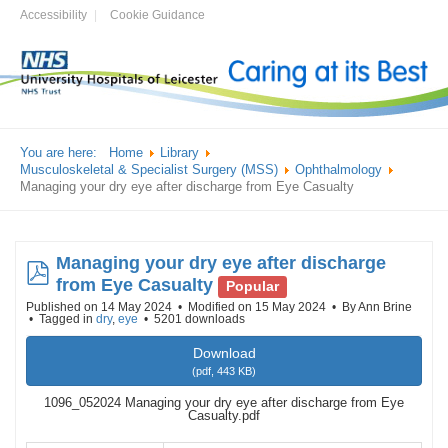
Accessibility
Cookie Guidance
You are here:
Home
Library
Musculoskeletal & Specialist Surgery (MSS)
Ophthalmology
Managing your dry eye after discharge from Eye Casualty
Managing your dry eye after discharge
pdf
from Eye Casualty
Popular
Published on 14 May 2024
Modified on 15 May 2024
By
Ann Brine
Tagged in
dry
,
eye
5201 downloads
Download
(
pdf,
443 KB
)
1096_052024 Managing your dry eye after discharge from Eye
Casualty.pdf