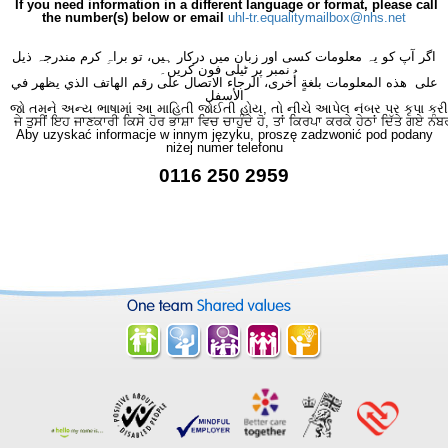
If you need information in a different language or format, please call
the number(s) below or email
uhl-tr.equalitymailbox@nhs.net
اگر آپ کو یہ معلومات کسی اور زبان میں درکار ہیں، تو براہِ کرم مندرجہ ذیل
نمبر پر ٹیلی فون کریں۔
على هذه المعلومات بلغةٍ أُخرى، الرجاء الاتصال على رقم الهاتف الذي يظهر في
الأسفل
જો તમને અન્ય ભાષામાં આ માહિતી જોઈતી હોય, તો નીચે આપેલ નંબર પર કૃપા કરી
ਜੇ ਤੁਸੀਂ ਇਹ ਜਾਣਕਾਰੀ ਕਿਸੇ ਹੋਰ ਭਾਸ਼ਾ ਵਿਚ ਚਾਹੁੰਦੇ ਹੋ, ਤਾਂ ਕਿਰਪਾ ਕਰਕੇ ਹੇਠਾਂ ਦਿੱਤੇ ਗਏ ਨੰਬ
Aby uzyskać informacje w innym języku, proszę zadzwonić pod podany
niżej numer telefonu
0116 250 2959