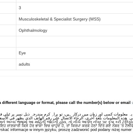
3
Musculoskeletal & Specialist Surgery (MSS)
Ophthalmology
Eye
adults
a different language or format, please call the number(s) below or email
یہ معلومات کسی اور زبان میں درکار ہیں، تو براہِ کرم مندرجہ ذیل نمبر پر ٹیلی 
ى هذه المعلومات بلغةٍ أُخرى، الرجاء الاتصال على رقم الهاتف الذي يظهر في الأسف
મને અન્ય ભાષામાં આ માહિતી જોઈતી હોય, તો નીચે આપેલ નંબર પર કૃપા કરી ટેલિફો
ਂ ਇਹ ਜਾਣਕਾਰੀ ਕਿਸੇ ਹੋਰ ਭਾਸ਼ਾ ਵਿਚ ਚਾਹੁੰਦੇ ਹੋ, ਤਾਂ ਕਿਰਪਾ ਕਰਕੇ ਹੇਠਾਂ ਦਿੱਤੇ ਗਏ ਨੰਬਰ ‘ਤੇ ਟੈਲੀ
skać informacje w innym języku, proszę zadzwonić pod podany niżej numer 