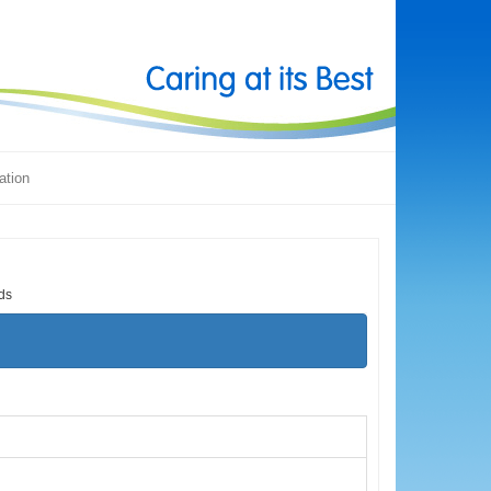
ation
ds