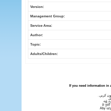
Version:
Management Group:
Service Area:
Author:
Topic:
Adults/Children:
If you need information in 
فون کریں۔
ل
જો ત
ਜੇ ਤੁਸੀ
Aby uzy