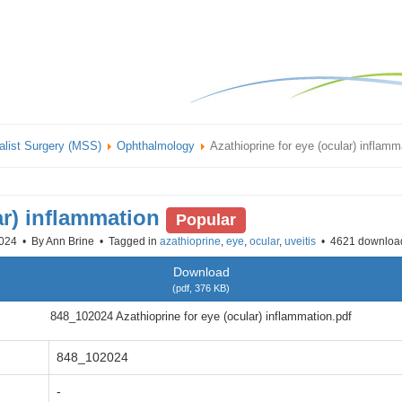
alist Surgery (MSS)
Ophthalmology
Azathioprine for eye (ocular) inflamm
ar) inflammation
Popular
2024
By
Ann Brine
Tagged in
azathioprine
,
eye
,
ocular
,
uveitis
4621 downloa
Download
(
pdf,
376 KB
)
848_102024 Azathioprine for eye (ocular) inflammation.pdf
848_102024
-