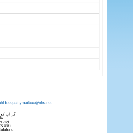
uhl-tr.equalitymailbox@nhs.net
اگر آپ کو 
عل
ન કરો
ਫੋਨ ਕਰੋ।
telefonu