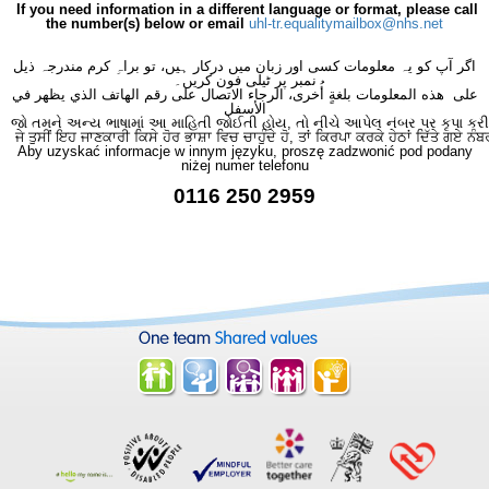
If you need information in a different language or format, please call
the number(s) below or email
uhl-tr.equalitymailbox@nhs.net
اگر آپ کو یہ معلومات کسی اور زبان میں درکار ہیں، تو براہِ کرم مندرجہ ذیل
نمبر پر ٹیلی فون کریں۔
على هذه المعلومات بلغةٍ أُخرى، الرجاء الاتصال على رقم الهاتف الذي يظهر في
الأسفل
જો તમને અન્ય ભાષામાં આ માહિતી જોઈતી હોય, તો નીચે આપેલ નંબર પર કૃપા કરી
ਜੇ ਤੁਸੀਂ ਇਹ ਜਾਣਕਾਰੀ ਕਿਸੇ ਹੋਰ ਭਾਸ਼ਾ ਵਿਚ ਚਾਹੁੰਦੇ ਹੋ, ਤਾਂ ਕਿਰਪਾ ਕਰਕੇ ਹੇਠਾਂ ਦਿੱਤੇ ਗਏ ਨੰਬ
Aby uzyskać informacje w innym języku, proszę zadzwonić pod podany
niżej numer telefonu
0116 250 2959