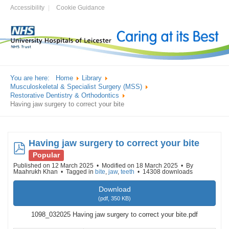
Accessibility
Cookie Guidance
You are here:
Home
Library
Musculoskeletal & Specialist Surgery (MSS)
Restorative Dentistry & Orthodontics
Having jaw surgery to correct your bite
Having jaw surgery to correct your bite
pdf
Popular
Published on 12 March 2025
Modified on 18 March 2025
By
Maahrukh Khan
Tagged in
bite
,
jaw
,
teeth
14308 downloads
Download
(
pdf,
350 KB
)
1098_032025 Having jaw surgery to correct your bite.pdf