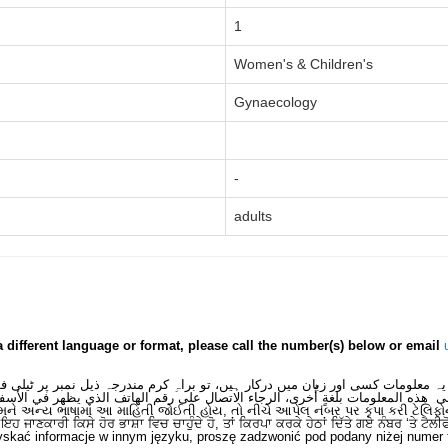
1
Women's & Children's
Gynaecology
-
adults
a different language or format, please call the number(s) below or email
یہ معلومات کسی اور زبان میں درکار ہیں، تو براہِ کرم مندرجہ ذیل نمبر پر ٹیلی 
ى هذه المعلومات بلغةٍ أُخرى، الرجاء الاتصال على رقم الهاتف الذي يظهر في الأسف
મને અન્ય ભાષામાં આ માહિતી જોઈતી હોય, તો નીચે આપેલ નંબર પર કૃપા કરી ટેલિફો
ਂ ਇਹ ਜਾਣਕਾਰੀ ਕਿਸੇ ਹੋਰ ਭਾਸ਼ਾ ਵਿਚ ਚਾਹੁੰਦੇ ਹੋ, ਤਾਂ ਕਿਰਪਾ ਕਰਕੇ ਹੇਠਾਂ ਦਿੱਤੇ ਗਏ ਨੰਬਰ ‘ਤੇ ਟੈਲੀ
skać informacje w innym języku, proszę zadzwonić pod podany niżej numer 