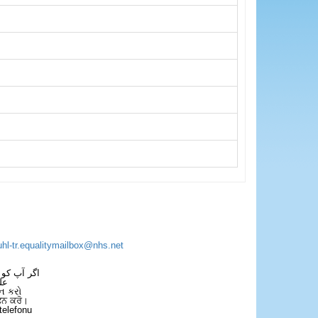
uhl-tr.equalitymailbox@nhs.net
اگر آپ کو 
عل
ન કરો
ਫੋਨ ਕਰੋ।
telefonu