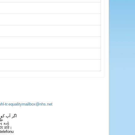
uhl-tr.equalitymailbox@nhs.net
اگر آپ کو 
عل
ન કરો
ਫੋਨ ਕਰੋ।
telefonu