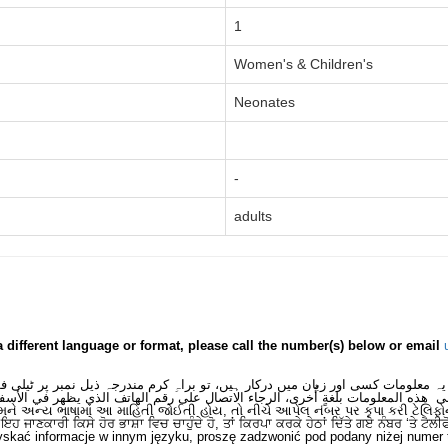
1
Women's & Children's
Neonates
-
adults
a different language or format, please call the number(s) below or email
یہ معلومات کسی اور زبان میں درکار ہیں، تو براہِ کرم مندرجہ ذیل نمبر پر ٹیلی 
ى هذه المعلومات بلغةٍ أُخرى، الرجاء الاتصال على رقم الهاتف الذي يظهر في الأسف
મને અન્ય ભાષામાં આ માહિતી જોઈતી હોય, તો નીચે આપેલ નંબર પર કૃપા કરી ટેલિફો
ਂ ਇਹ ਜਾਣਕਾਰੀ ਕਿਸੇ ਹੋਰ ਭਾਸ਼ਾ ਵਿਚ ਚਾਹੁੰਦੇ ਹੋ, ਤਾਂ ਕਿਰਪਾ ਕਰਕੇ ਹੇਠਾਂ ਦਿੱਤੇ ਗਏ ਨੰਬਰ ‘ਤੇ ਟੈਲੀ
skać informacje w innym języku, proszę zadzwonić pod podany niżej numer 