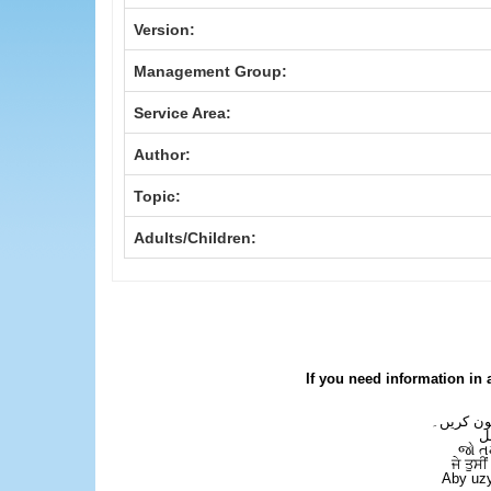
Version:
Management Group:
Service Area:
Author:
Topic:
Adults/Children:
If you need information in 
فون کریں۔
ل
જો ત
ਜੇ ਤੁਸੀ
Aby uzy