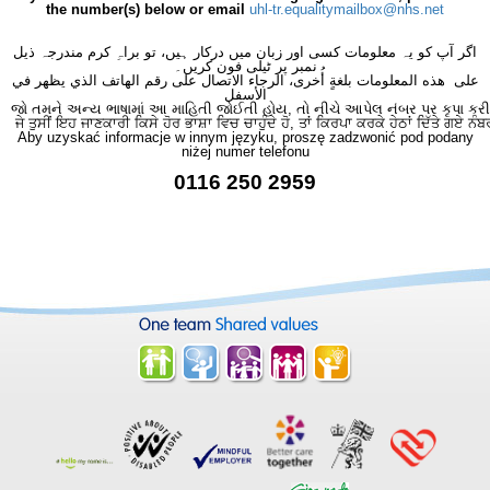
the number(s) below or email
uhl-tr.equalitymailbox@nhs.net
اگر آپ کو یہ معلومات کسی اور زبان میں درکار ہیں، تو براہِ کرم مندرجہ ذیل
نمبر پر ٹیلی فون کریں۔
على هذه المعلومات بلغةٍ أُخرى، الرجاء الاتصال على رقم الهاتف الذي يظهر في
الأسفل
જો તમને અન્ય ભાષામાં આ માહિતી જોઈતી હોય, તો નીચે આપેલ નંબર પર કૃપા કરી
ਜੇ ਤੁਸੀਂ ਇਹ ਜਾਣਕਾਰੀ ਕਿਸੇ ਹੋਰ ਭਾਸ਼ਾ ਵਿਚ ਚਾਹੁੰਦੇ ਹੋ, ਤਾਂ ਕਿਰਪਾ ਕਰਕੇ ਹੇਠਾਂ ਦਿੱਤੇ ਗਏ ਨੰਬ
Aby uzyskać informacje w innym języku, proszę zadzwonić pod podany
niżej numer telefonu
0116 250 2959