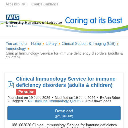
Accessibility
Cookie Guidance
You are here:
Home
Library
Clinical Support & Imaging (CSI)
Immunology
Clinical Immunology Service for immune deficiency disorders (adults &
children)
Clinical Immunology Service for immune
pdf
deficiency disorders (adults & children)
Popular
Published on 19 June 2026
Modified on 19 June 2026
By
Ann Brine
Tagged in
188
,
immune
,
immunology
,
QPIDS
3253 downloads
Download
(
pdf,
348 KB
)
188_062026 Clinical Immunology Service for immune deficiency