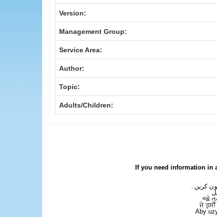
Version:
Management Group:
Service Area:
Author:
Topic:
Adults/Children:
If you need information in 
فون کریں۔
ل
જો ત
ਜੇ ਤੁਸੀ
Aby uzy