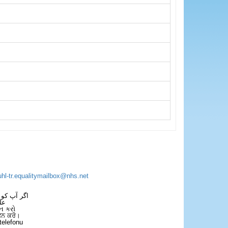
uhl-tr.equalitymailbox@nhs.net
اگر آپ کو 
عل
ન કરો
ਫੋਨ ਕਰੋ।
telefonu