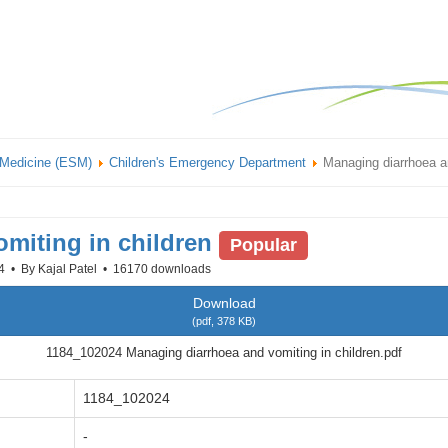
 Medicine (ESM)
Children's Emergency Department
Managing diarrhoea an
miting in children
Popular
24
By
Kajal Patel
16170 downloads
Download
(
pdf,
378 KB
)
1184_102024 Managing diarrhoea and vomiting in children.pdf
1184_102024
-