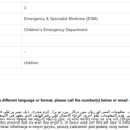
1
Emergency & Specialist Medicine (ESM)
Children's Emergency Department
-
children
a different language or format, please call the number(s) below or email
یہ معلومات کسی اور زبان میں درکار ہیں، تو براہِ کرم مندرجہ ذیل نمبر پر ٹیلی 
ى هذه المعلومات بلغةٍ أُخرى، الرجاء الاتصال على رقم الهاتف الذي يظهر في الأسف
મને અન્ય ભાષામાં આ માહિતી જોઈતી હોય, તો નીચે આપેલ નંબર પર કૃપા કરી ટેલિફો
ਂ ਇਹ ਜਾਣਕਾਰੀ ਕਿਸੇ ਹੋਰ ਭਾਸ਼ਾ ਵਿਚ ਚਾਹੁੰਦੇ ਹੋ, ਤਾਂ ਕਿਰਪਾ ਕਰਕੇ ਹੇਠਾਂ ਦਿੱਤੇ ਗਏ ਨੰਬਰ ‘ਤੇ ਟੈਲੀ
skać informacje w innym języku, proszę zadzwonić pod podany niżej numer 