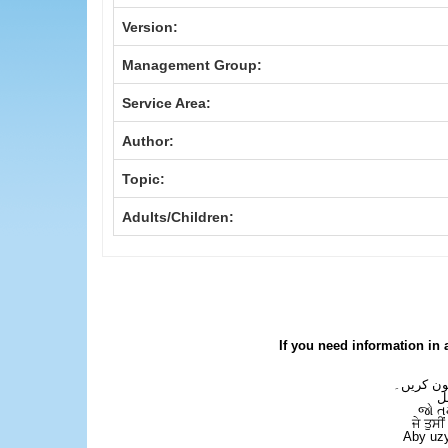
Version:
Management Group:
Service Area:
Author:
Topic:
Adults/Children:
If you need information in 
فون کریں۔
ل
જો ત
ਜੇ ਤੁਸੀ
Aby uzy