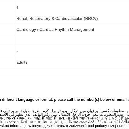
1
Renal, Respiratory & Cardiovascular (RRCV)
Cardiology / Cardiac Rhythm Management
-
adults
a different language or format, please call the number(s) below or email
یہ معلومات کسی اور زبان میں درکار ہیں، تو براہِ کرم مندرجہ ذیل نمبر پر ٹیلی 
ى هذه المعلومات بلغةٍ أُخرى، الرجاء الاتصال على رقم الهاتف الذي يظهر في الأسف
મને અન્ય ભાષામાં આ માહિતી જોઈતી હોય, તો નીચે આપેલ નંબર પર કૃપા કરી ટેલિફો
ਂ ਇਹ ਜਾਣਕਾਰੀ ਕਿਸੇ ਹੋਰ ਭਾਸ਼ਾ ਵਿਚ ਚਾਹੁੰਦੇ ਹੋ, ਤਾਂ ਕਿਰਪਾ ਕਰਕੇ ਹੇਠਾਂ ਦਿੱਤੇ ਗਏ ਨੰਬਰ ‘ਤੇ ਟੈਲੀ
skać informacje w innym języku, proszę zadzwonić pod podany niżej numer 