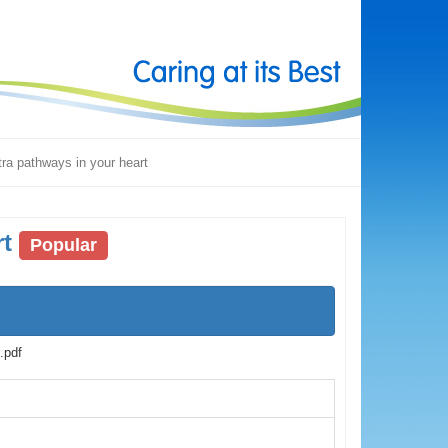
tra pathways in your heart
rt
Popular
.pdf