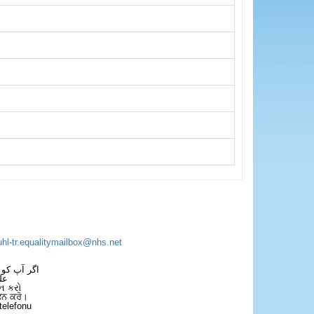
uhl-tr.equalitymailbox@nhs.net
اگر آپ کو 
عل
ન કરો
ਫੋਨ ਕਰੋ।
telefonu