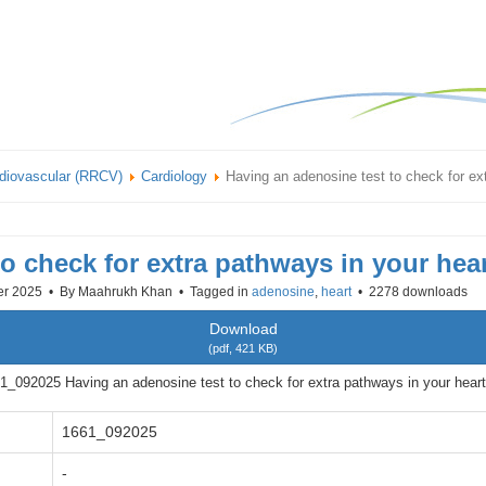
rdiovascular (RRCV)
Cardiology
Having an adenosine test to check for ex
o check for extra pathways in your hea
er 2025
By
Maahrukh Khan
Tagged in
adenosine
,
heart
2278 downloads
Download
(
pdf,
421 KB
)
1_092025 Having an adenosine test to check for extra pathways in your heart
1661_092025
-