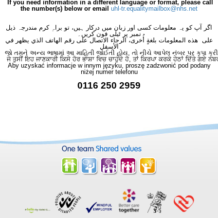
If you need information in a different language or format, please call
the number(s) below or email
uhl-tr.equalitymailbox@nhs.net
اگر آپ کو یہ معلومات کسی اور زبان میں درکار ہیں، تو براہِ کرم مندرجہ ذیل
نمبر پر ٹیلی فون کریں۔
على هذه المعلومات بلغةٍ أُخرى، الرجاء الاتصال على رقم الهاتف الذي يظهر في
الأسفل
જો તમને અન્ય ભાષામાં આ માહિતી જોઈતી હોય, તો નીચે આપેલ નંબર પર કૃપા કરી
ਜੇ ਤੁਸੀਂ ਇਹ ਜਾਣਕਾਰੀ ਕਿਸੇ ਹੋਰ ਭਾਸ਼ਾ ਵਿਚ ਚਾਹੁੰਦੇ ਹੋ, ਤਾਂ ਕਿਰਪਾ ਕਰਕੇ ਹੇਠਾਂ ਦਿੱਤੇ ਗਏ ਨੰਬ
Aby uzyskać informacje w innym języku, proszę zadzwonić pod podany
niżej numer telefonu
0116 250 2959