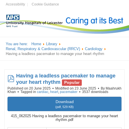
Accessibility
Cookie Guidance
You are here:
Home
Library
Renal, Respiratory & Cardiovascular (RRCV)
Cardiology
Having a leadless pacemaker to manage your heart rhythm
Having a leadless pacemaker to manage
pdf
your heart rhythm
Popular
Published on 20 June 2025
Modified on 23 June 2025
By
Maahrukh
Khan
Tagged in
cardiac
,
heart
,
pacemaker
3537 downloads
Download
(
pdf,
529 KB
)
415_062025 Having a leadless pacemaker to manage your heart
rhythm.pdf