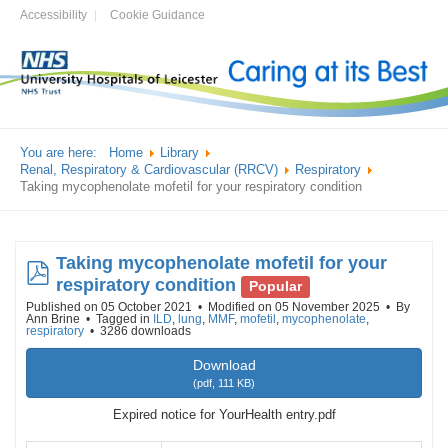
Accessibility
Cookie Guidance
You are here:
Home
Library
Renal, Respiratory & Cardiovascular (RRCV)
Respiratory
Taking mycophenolate mofetil for your respiratory condition
Taking mycophenolate mofetil for your
pdf
respiratory condition
Popular
Published on 05 October 2021
Modified on 05 November 2025
By
Ann Brine
Tagged in
ILD
,
lung
,
MMF
,
mofetil
,
mycophenolate
,
respiratory
3286 downloads
Download
(
pdf,
111 KB
)
Expired notice for YourHealth entry.pdf