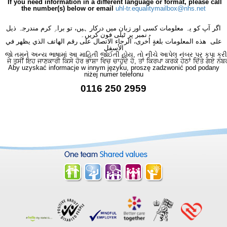
If you need information in a different language or format, please call
the number(s) below or email
uhl-tr.equalitymailbox@nhs.net
اگر آپ کو یہ معلومات کسی اور زبان میں درکار ہیں، تو براہِ کرم مندرجہ ذیل
نمبر پر ٹیلی فون کریں۔
على هذه المعلومات بلغةٍ أُخرى، الرجاء الاتصال على رقم الهاتف الذي يظهر في
الأسفل
જો તમને અન્ય ભાષામાં આ માહિતી જોઈતી હોય, તો નીચે આપેલ નંબર પર કૃપા કરી
ਜੇ ਤੁਸੀਂ ਇਹ ਜਾਣਕਾਰੀ ਕਿਸੇ ਹੋਰ ਭਾਸ਼ਾ ਵਿਚ ਚਾਹੁੰਦੇ ਹੋ, ਤਾਂ ਕਿਰਪਾ ਕਰਕੇ ਹੇਠਾਂ ਦਿੱਤੇ ਗਏ ਨੰਬ
Aby uzyskać informacje w innym języku, proszę zadzwonić pod podany
niżej numer telefonu
0116 250 2959